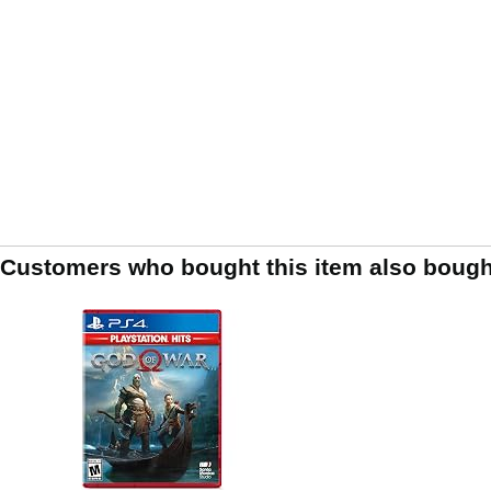
Customers who bought this item also bough