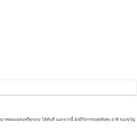
้ามาทดลองเล่นฟรีทุกเกม ได้ทันที นอกจากนี้ ยังมีกิจกรรมสุดพิเศษ อาทิ ของขวัญ