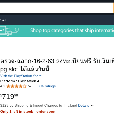
Sell
ตรวจ-ฉลาก-16-2-63 ลงทะเบียนฟรี รับเงินเ
pg slot ได้แล้ววันนี้
Visit the PlayStation Store
Platform :
PlayStation 4
4.2
394 ratings
719
$
98
$123.86 Shipping & Import Charges to Thailand
Details
Only 1 left in stock - order soon.