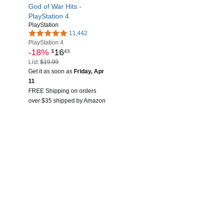
God of War Hits -
PlayStation 4
PlayStation
11,442
PlayStation 4
-18%
16
$
43
List:
$19.99
Get it as soon as
Friday, Apr
11
FREE Shipping on orders
over $35 shipped by Amazon