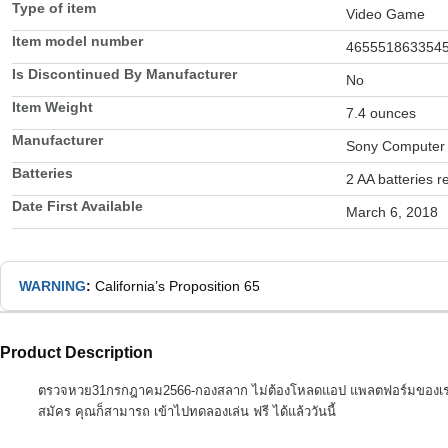
Type of item
Video Game
Item model number
465551863354
Is Discontinued By Manufacturer
No
Item Weight
7.4 ounces
Manufacturer
Sony Computer 
Batteries
2 AA batteries r
Date First Available
March 6, 2018
WARNING
:
California’s Proposition 65
Product Description
ตรวจหวย31กรกฎาคม2566-กองสลาก ไม่ต้องโหลดแอป แพลตฟอร์มของเรา รองรับท
สมัคร คุณก็สามารถ เข้าไปทดลองเล่น ฟรี ได้แล้ววันนี้