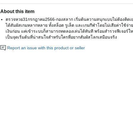
About this item
ตรวจหวย31กรกฎาคม2566-กองสลาก เริ่มต้นความสนุกแบบไม่ต้องคิดเย
ได้สัมผัสเกมหลากหลาย ทั้งสล็อต รูเล็ต และเกมกีฬาโดยไม่เสียค่าใช้จ่า
เงินก่อน แค่เข้าระบบก็สามารถทดลองเล่นได้ทันที พร้อมสำรวจฟีเจอร์ให
เป็นจุดเริ่มต้นที่น่าสนใจสำหรับใครที่อยากสัมผัสโลกเสมือนจริง
Report an issue with this product or seller