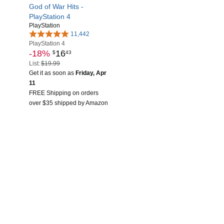
God of War Hits -
PlayStation 4
PlayStation
11,442
PlayStation 4
-18%
16
$
43
List:
$19.99
Get it as soon as
Friday, Apr
11
FREE Shipping on orders
over $35 shipped by Amazon