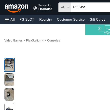
Deliver to
All
Thailand
PG SLOT
Registry
Customer Service
Gift Cards
All
›
›
Video Games
PlayStation 4
Consoles