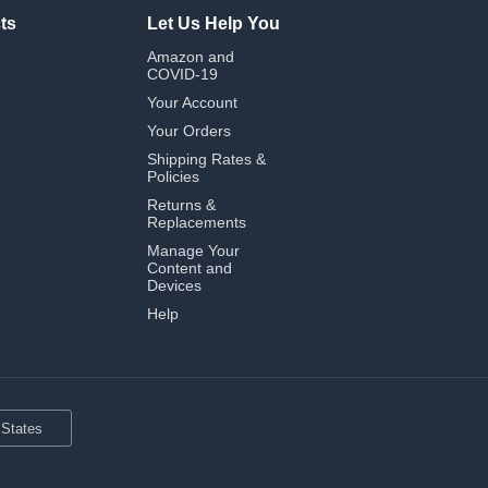
ts
Let Us Help You
Amazon and
COVID-19
Your Account
Your Orders
Shipping Rates &
Policies
Returns &
Replacements
Manage Your
Content and
Devices
Help
 States