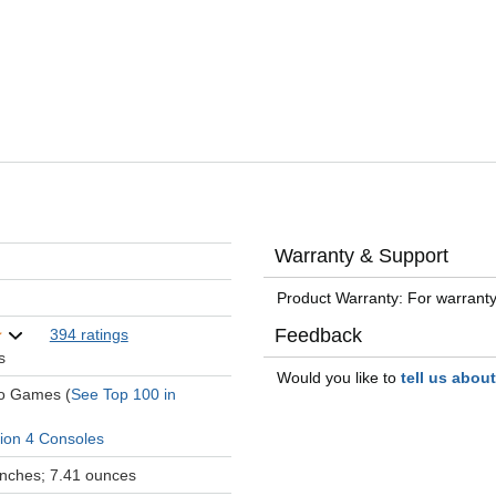
Warranty & Support
Product Warranty: For warranty
Feedback
394 ratings
s
Would you like to
tell us abou
eo Games (
See Top 100 in
tion 4 Consoles
 inches; 7.41 ounces