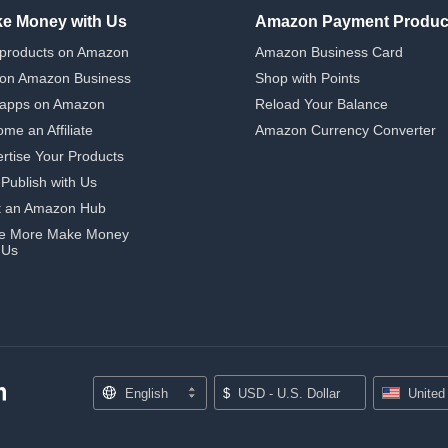
e Money with Us
Amazon Payment Produc
 products on Amazon
Amazon Business Card
 on Amazon Business
Shop with Points
 apps on Amazon
Reload Your Balance
me an Affiliate
Amazon Currency Converter
rtise Your Products
-Publish with Us
t an Amazon Hub
e More Make Money
 Us
English
$
USD - U.S. Dollar
United