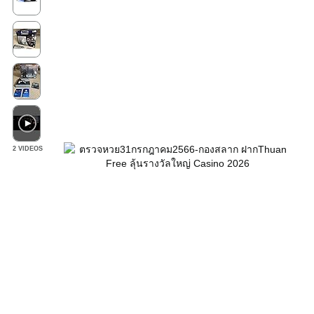
2 VIDEOS