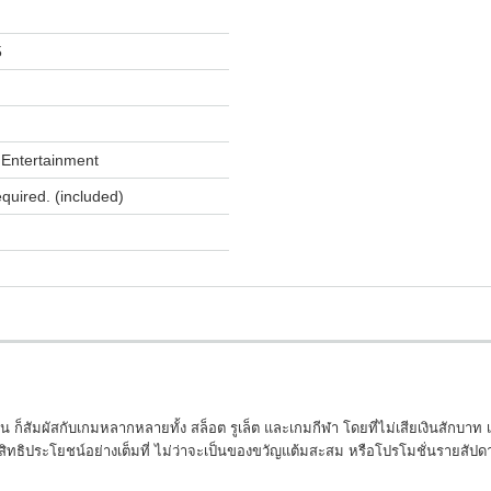
5
Entertainment
equired. (included)
น ก็สัมผัสกับเกมหลากหลายทั้ง สล็อต รูเล็ต และเกมกีฬา โดยที่ไม่เสียเงินสักบา
สิทธิประโยชน์อย่างเต็มที่ ไม่ว่าจะเป็นของขวัญแต้มสะสม หรือโปรโมชั่นรายสัปดา