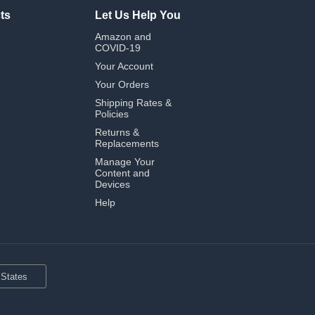
ts
Let Us Help You
Amazon and
COVID-19
Your Account
Your Orders
Shipping Rates &
Policies
Returns &
Replacements
Manage Your
Content and
Devices
Help
 States