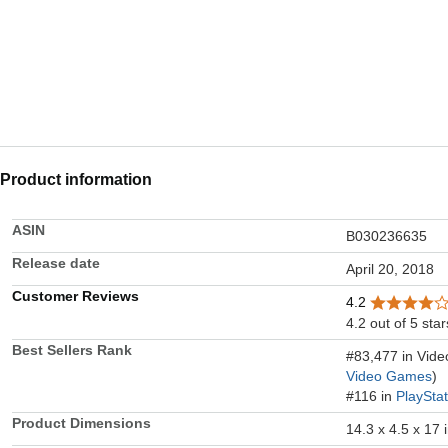
Product information
ASIN
B030236635
Release date
April 20, 2018
Customer Reviews
4.2
4.2 out of 5 star
Best Sellers Rank
#83,477 in Vid
Video Games
)
#116 in
PlaySta
Product Dimensions
14.3 x 4.5 x 17