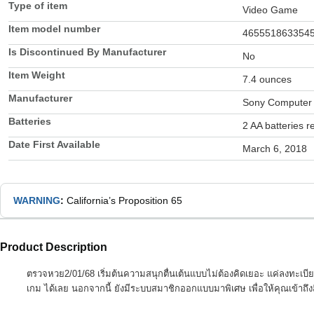
Type of item
Video Game
Item model number
465551863354
Is Discontinued By Manufacturer
No
Item Weight
7.4 ounces
Manufacturer
Sony Computer 
Batteries
2 AA batteries r
Date First Available
March 6, 2018
WARNING
:
California’s Proposition 65
Product Description
ตรวจหวย2/01/68 เริ่มต้นความสนุกตื่นเต้นแบบไม่ต้องคิดเยอะ แค่ลงทะเบีย
เกม ได้เลย นอกจากนี้ ยังมีระบบสมาชิกออกแบบมาพิเศษ เพื่อให้คุณเข้าถึง