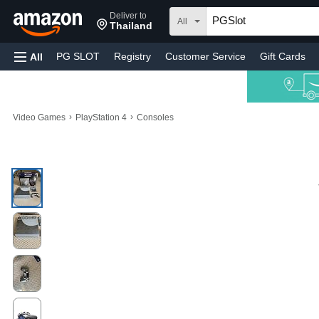
Deliver to
All
Thailand
PG SLOT
Registry
Customer Service
Gift Cards
All
›
›
Video Games
PlayStation 4
Consoles