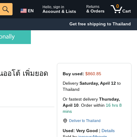
0
Returns
Hello, sign in
EN
& Orders
Cart
Account & Lists
Get free shipping to Thailand
ออโต้ เพิ่มยอด
Buy used:
$860.85
Delivery
Saturday, April 12
to
Thailand
Or fastest delivery
Thursday,
April 10
. Order within
16 hrs 8
mins
Deliver to
Thailand
Used: Very Good
|
Details
Sold by
jerseys4thewin