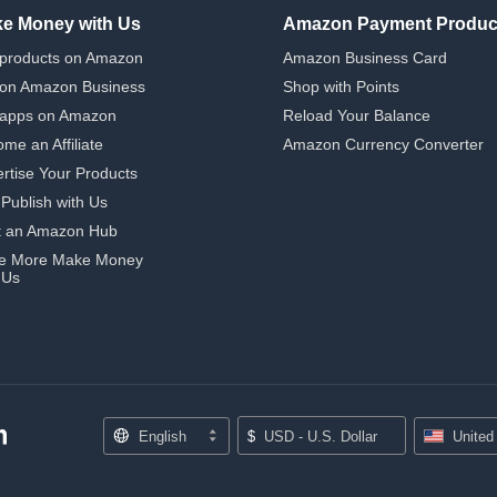
e Money with Us
Amazon Payment Produc
 products on Amazon
Amazon Business Card
 on Amazon Business
Shop with Points
 apps on Amazon
Reload Your Balance
me an Affiliate
Amazon Currency Converter
rtise Your Products
-Publish with Us
t an Amazon Hub
e More Make Money
 Us
English
$
USD - U.S. Dollar
United