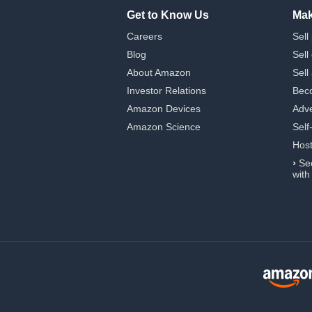
Get to Know Us
Mak
Careers
Sell
Blog
Sell
About Amazon
Sell
Investor Relations
Beco
Amazon Devices
Adve
Amazon Science
Self
Hos
›
Se
with