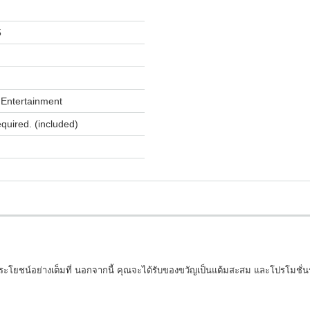
5
Entertainment
equired. (included)
ยชน์อย่างเต็มที่ นอกจากนี้ คุณจะได้รับของขวัญเป็นแต้มสะสม และโปรโมชั่นราย