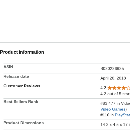
Product information
ASIN
B030236635
Release date
April 20, 2018
Customer Reviews
4.2
4.2 out of 5 star
Best Sellers Rank
#83,477 in Vid
Video Games
)
#116 in
PlaySta
Product Dimensions
14.3 x 4.5 x 17