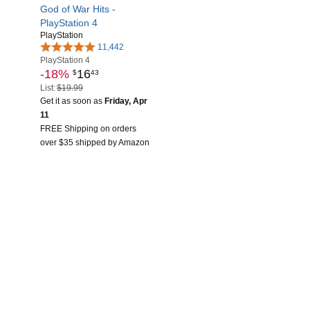
God of War Hits -
PlayStation 4
PlayStation
11,442
PlayStation 4
-18%
16
$
43
List:
$19.99
Get it as soon as
Friday, Apr
11
FREE Shipping on orders
over $35 shipped by Amazon