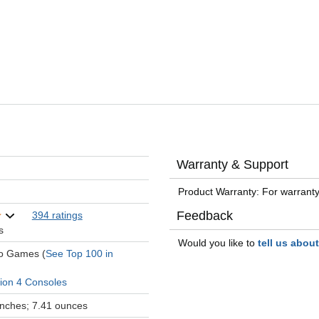
Warranty & Support
Product Warranty: For warranty
Feedback
394 ratings
s
Would you like to
tell us abou
eo Games (
See Top 100 in
tion 4 Consoles
 inches; 7.41 ounces