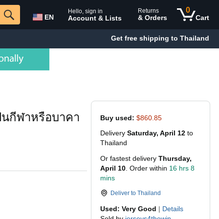
0
Returns
Hello, sign in
EN
& Orders
Cart
Account & Lists
Get free shipping to Thailand
ป็นกีฬาหรือบาคา
Buy used:
$860.85
Delivery
Saturday, April 12
to
Thailand
Or fastest delivery
Thursday,
April 10
. Order within
16 hrs 8
mins
Deliver to
Thailand
Used: Very Good
|
Details
Sold by
jerseys4thewin