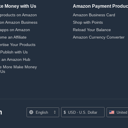
e Money with Us
Amazon Payment Produc
 products on Amazon
Amazon Business Card
 on Amazon Business
Shop with Points
 apps on Amazon
Reload Your Balance
me an Affiliate
Amazon Currency Converter
rtise Your Products
-Publish with Us
t an Amazon Hub
e More Make Money
 Us
English
$
USD - U.S. Dollar
United