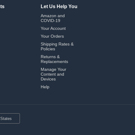
ts
Let Us Help You
Amazon and
COVID-19
Your Account
Your Orders
Shipping Rates &
Policies
Returns &
Replacements
Manage Your
Content and
Devices
Help
 States