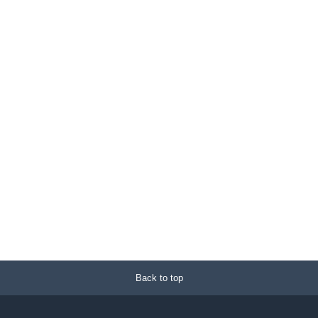
Back to top