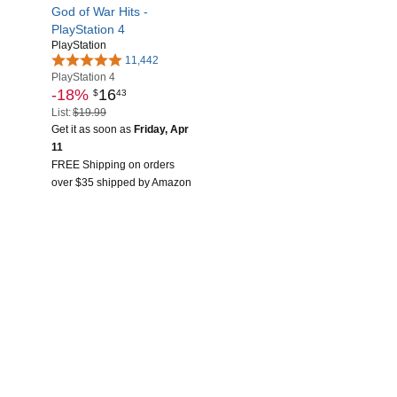
God of War Hits -
PlayStation 4
PlayStation
11,442
PlayStation 4
-18%
16
$
43
List:
$19.99
Get it as soon as
Friday, Apr
11
FREE Shipping on orders
over $35 shipped by Amazon