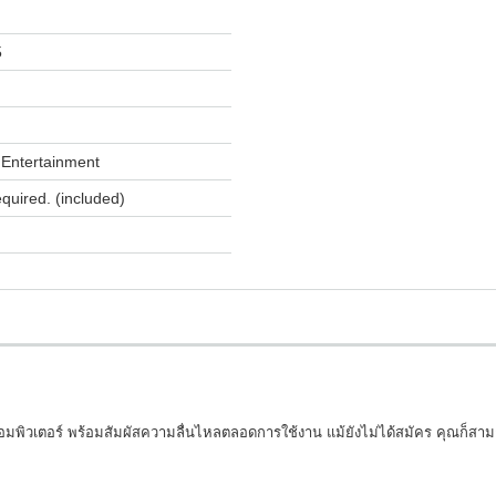
5
Entertainment
equired. (included)
มพิวเตอร์ พร้อมสัมผัสความลื่นไหลตลอดการใช้งาน แม้ยังไม่ได้สมัคร คุณก็สา