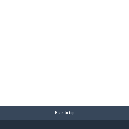
Back to top