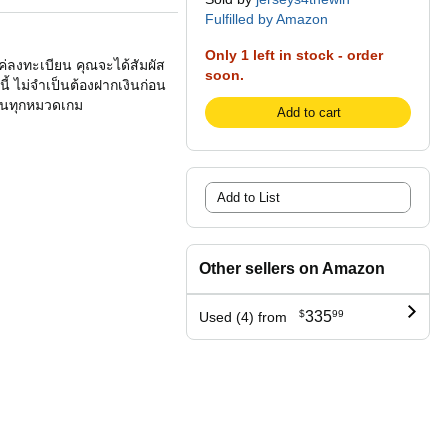
Fulfilled by Amazon
Only 1 left in stock - order
่ลงทะเบียน คุณจะได้สัมผัส
soon.
้ ไม่จำเป็นต้องฝากเงินก่อน
ดในทุกหมวดเกม
Add to cart
Add to List
Other sellers on Amazon
$
335
99
Used (4) from