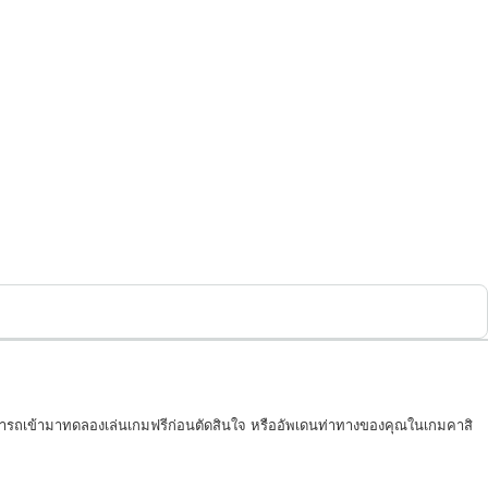
มารถเข้ามาทดลองเล่นเกมฟรีก่อนตัดสินใจ หรืออัพเดนท่าทางของคุณในเกมคาสิ