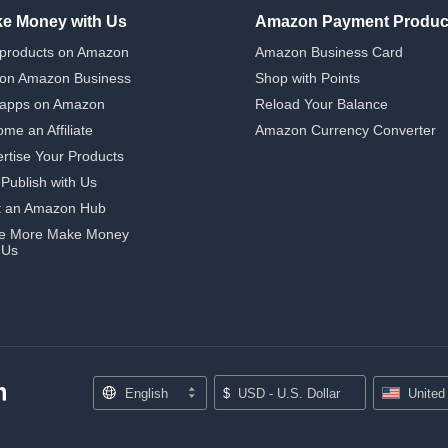
e Money with Us
Amazon Payment Produc
 products on Amazon
Amazon Business Card
 on Amazon Business
Shop with Points
 apps on Amazon
Reload Your Balance
me an Affiliate
Amazon Currency Converter
rtise Your Products
-Publish with Us
t an Amazon Hub
e More Make Money
 Us
English
$
USD - U.S. Dollar
United