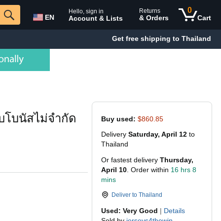
0
Returns
Hello, sign in
EN
& Orders
Cart
Account & Lists
Get free shipping to Thailand
บโบนัสไม่จำกัด
Buy used:
$860.85
Delivery
Saturday, April 12
to
Thailand
Or fastest delivery
Thursday,
April 10
. Order within
16 hrs 8
mins
Deliver to
Thailand
Used: Very Good
|
Details
Sold by
jerseys4thewin