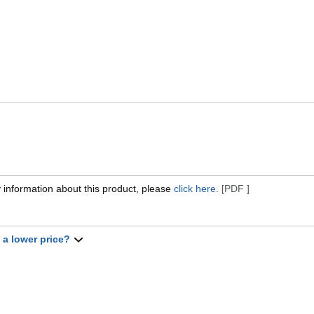
 information about this product, please
click here.
[PDF ]
t a lower price?