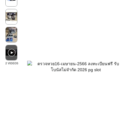
2 VIDEOS