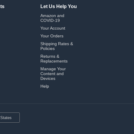
ts
Let Us Help You
Amazon and
COVID-19
Your Account
Your Orders
Shipping Rates &
Policies
Returns &
Replacements
Manage Your
Content and
Devices
Help
 States