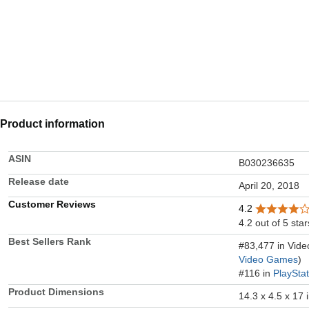
Product information
ASIN
B030236635
Release date
April 20, 2018
Customer Reviews
4.2
4.2 out of 5 star
Best Sellers Rank
#83,477 in Vid
Video Games
)
#116 in
PlaySta
Product Dimensions
14.3 x 4.5 x 17