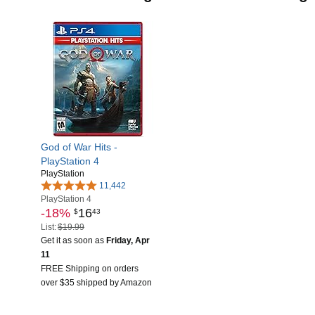
God of War Hits -
PlayStation 4
PlayStation
11,442
PlayStation 4
-18%
16
$
43
List:
$19.99
Get it as soon as
Friday, Apr
11
FREE Shipping on orders
over $35 shipped by Amazon