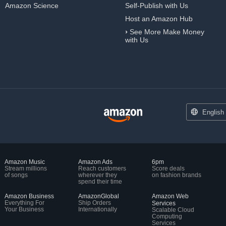
Amazon Science
Self-Publish with Us
Host an Amazon Hub
›
See More Make Money
with Us
English
Amazon Music
Amazon Ads
6pm
Stream millions
Reach customers
Score deals
of songs
wherever they
on fashion brands
spend their time
Amazon Business
AmazonGlobal
Amazon Web
Everything For
Ship Orders
Services
Your Business
Internationally
Scalable Cloud
Computing
Services