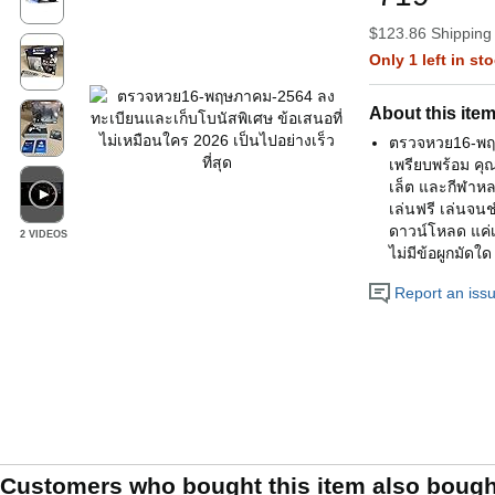
$123.86 Shipping
Only 1 left in st
About this ite
ตรวจหวย16-พฤษภ
เพรียบพร้อม คุ
เล็ต และกีฬาห
เล่นฟรี เล่นจน
ดาวน์โหลด แค่เข
2 VIDEOS
ไม่มีข้อผูกมัดใด
Report an issue
Customers who bought this item also bough