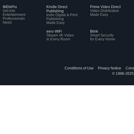
IMDbPro
Kindle Direct
Prime Video Direct
Get Info
Video Distribution
Publishing
Entertainment
Made Easy
Indie Digital & Print
Professionals
Publishing
Need
Made Easy
eero WiFi
Blink
Stream 4K Video
Smart Security
in Every Room
for Every Home
Conditions of Use
Privacy Notice
Cons
© 1996-2025, 