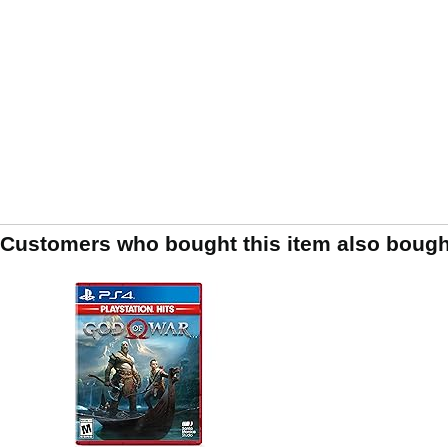
Customers who bought this item also bough