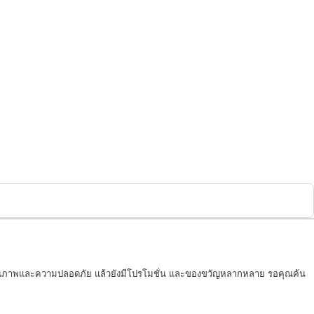
ด้ถึงคุณภาพและความปลอดภัย แล้วยังมีโปรโมชั่น และของขวัญหลากหลาย รอคุณค้น