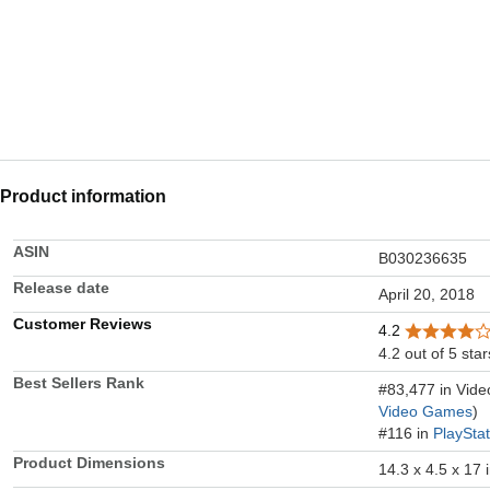
Product information
ASIN
B030236635
Release date
April 20, 2018
Customer Reviews
4.2
4.2 out of 5 star
Best Sellers Rank
#83,477 in Vid
Video Games
)
#116 in
PlaySta
Product Dimensions
14.3 x 4.5 x 17