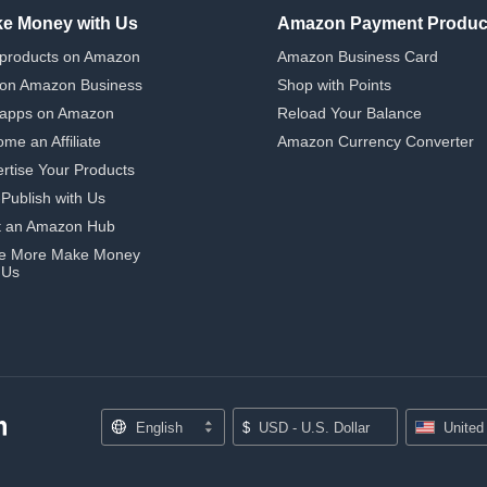
e Money with Us
Amazon Payment Produc
 products on Amazon
Amazon Business Card
 on Amazon Business
Shop with Points
 apps on Amazon
Reload Your Balance
me an Affiliate
Amazon Currency Converter
rtise Your Products
-Publish with Us
t an Amazon Hub
e More Make Money
 Us
English
$
USD - U.S. Dollar
United