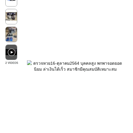
2 VIDEOS