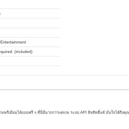
5
Entertainment
equired. (included)
กมพรีเมียมได้แบบฟรี ๆ ที่นี่มีมากกว่าแค่เกม ระบบ API ลิขสิทธิ์แท้ มั่นใจไ