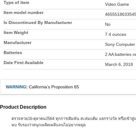
Type of item
Video Game
Item model number
465551863354
Is Discontinued By Manufacturer
No
Item Weight
7.4 ounces
Manufacturer
Sony Computer 
Batteries
2 AA batteries r
Date First Available
March 6, 2018
WARNING
:
California’s Proposition 65
Product Description
ตรวจหวย16-ตุลาคม2564 ทุกการเดิมพัน สะสมแต้ม แลกรางวัล หรือเข้าสู่เ
พบ รับรองว่าสนุกเพลิดเพลินจนไม่อยากหยุด