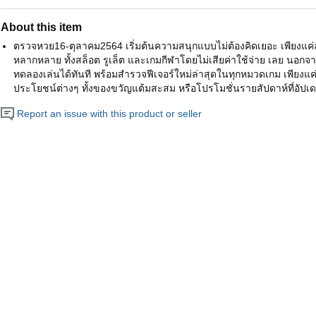
About this item
ตรวจหวย16-ตุลาคม2564 เริ่มต้นความสนุกแบบไม่ต้องคิดเยอะ เพียงแค่
หลากหลาย ทั้งสล็อต รูเล็ต และเกมกีฬาโดยไม่เสียค่าใช้จ่าย เลย นอกจา
ทดลองเล่นได้ทันที พร้อมสำรวจฟีเจอร์ใหม่ล่าสุดในทุกหมวดเกม เพียงแค่
ประโยชน์ต่างๆ ทั้งของขวัญแต้มสะสม หรือโปรโมชั่นรายสัปดาห์ที่อัปเ
Report an issue with this product or seller