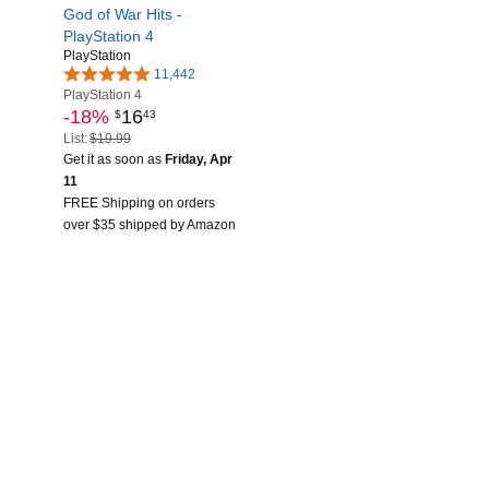
God of War Hits -
PlayStation 4
PlayStation
11,442
PlayStation 4
-18%
16
$
43
List:
$19.99
Get it as soon as
Friday, Apr
11
FREE Shipping on orders
over $35 shipped by Amazon