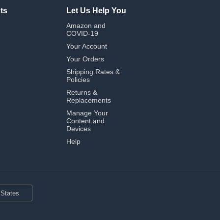
ts
Let Us Help You
Amazon and
COVID-19
Your Account
Your Orders
Shipping Rates &
Policies
Returns &
Replacements
Manage Your
Content and
Devices
Help
 States