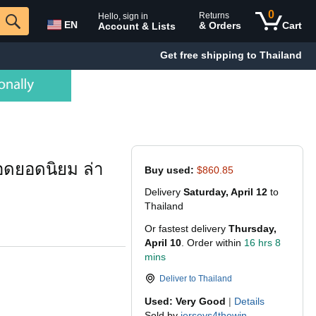
0
Returns
Hello, sign in
EN
& Orders
Cart
Account & Lists
Get free shipping to Thailand
ดยอดนิยม ล่า
Buy used:
$860.85
Delivery
Saturday, April 12
to
Thailand
Or fastest delivery
Thursday,
April 10
. Order within
16 hrs 8
mins
Deliver to
Thailand
Used: Very Good
|
Details
Sold by
jerseys4thewin