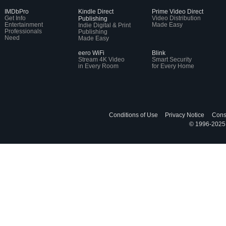
IMDbPro
Kindle Direct
Prime Video Direct
Get Info
Video Distribution
Publishing
Entertainment
Made Easy
Indie Digital & Print
Professionals
Publishing
Need
Made Easy
eero WiFi
Blink
Stream 4K Video
Smart Security
in Every Room
for Every Home
Conditions of Use
Privacy Notice
Cons
© 1996-2025, 