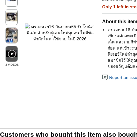
Only 1 left in st
About this ite
ตรวจหวย16-กัน
เพียงแค่ลงทะเบ
เล็ต และเกมกีฬา
ก่อน แค่เข้าระ
ฟีเจอร์ใหม่ล่
สมาชิกไว้ให้คุณ
2 VIDEOS
ของขวัญแต้มสะส
Report an issue
Customers who bought this item also bough