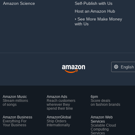
Amazon Science
Self-Publish with Us
Host an Amazon Hub
›
See More Make Money
with Us
English
Amazon Music
Amazon Ads
6pm
Stream millions
Reach customers
Score deals
of songs
wherever they
on fashion brands
spend their time
Amazon Business
AmazonGlobal
Amazon Web
Everything For
Ship Orders
Services
Your Business
Internationally
Scalable Cloud
Computing
Services