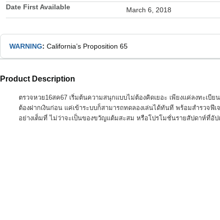
Date First Available
March 6, 2018
WARNING
:
California’s Proposition 65
Product Description
ตรวจหวย16สค67 เริ่มต้นความสนุกแบบไม่ต้องคิดเยอะ เพียงแค่ลงทะเบียน ค
ต้องฝากเงินก่อน แค่เข้าระบบก็สามารถทดลองเล่นได้ทันที พร้อมสำรวจฟีเ
อย่างเต็มที่ ไม่ว่าจะเป็นของขวัญแต้มสะสม หรือโปรโมชั่นรายสัปดาห์ที่อัปเ