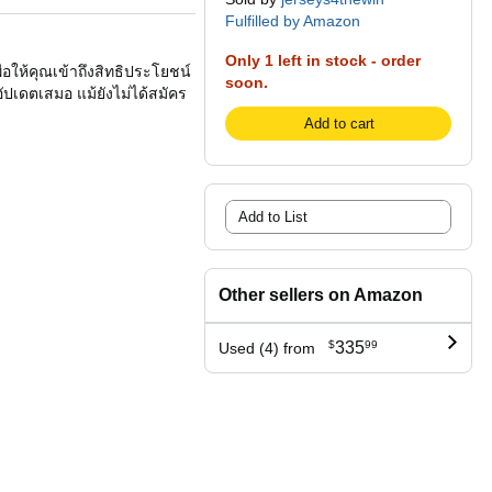
Fulfilled by Amazon
Only 1 left in stock - order
ห้คุณเข้าถึงสิทธิประโยชน์
soon.
ัปเดตเสมอ แม้ยังไม่ได้สมัคร
Add to cart
Add to List
Other sellers on Amazon
$
335
99
Used (4) from