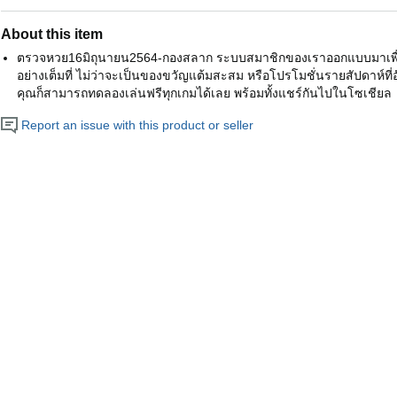
About this item
ตรวจหวย16มิถุนายน2564-กองสลาก ระบบสมาชิกของเราออกแบบมาเพื่อใ
อย่างเต็มที่ ไม่ว่าจะเป็นของขวัญแต้มสะสม หรือโปรโมชั่นรายสัปดาห์ที่อ
คุณก็สามารถทดลองเล่นฟรีทุกเกมได้เลย พร้อมทั้งแชร์กันไปในโซเชียล
Report an issue with this product or seller