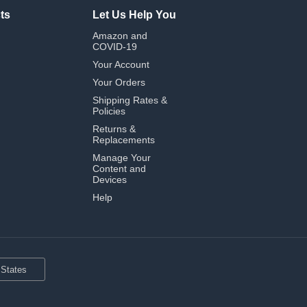
ts
Let Us Help You
Amazon and
COVID-19
Your Account
Your Orders
Shipping Rates &
Policies
Returns &
Replacements
Manage Your
Content and
Devices
Help
 States