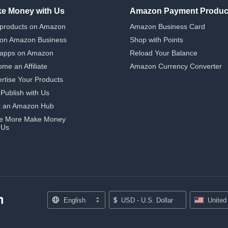
e Money with Us
Amazon Payment Produc
 products on Amazon
Amazon Business Card
 on Amazon Business
Shop with Points
 apps on Amazon
Reload Your Balance
me an Affiliate
Amazon Currency Converter
rtise Your Products
-Publish with Us
t an Amazon Hub
e More Make Money
 Us
English
$
USD - U.S. Dollar
United