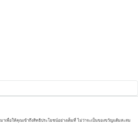
ื่อให้คุณเข้าถึงสิทธิประโยชน์อย่างเต็มที่ ไม่ว่าจะเป็นของขวัญแต้มสะสม