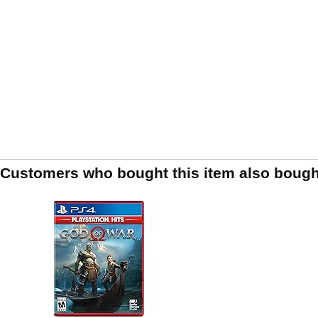
Customers who bought this item also bough