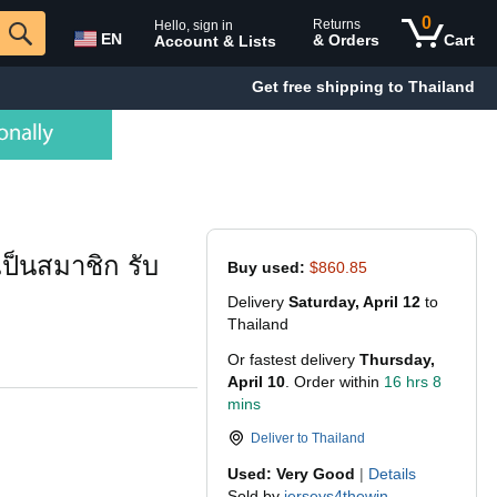
0
Returns
Hello, sign in
EN
& Orders
Cart
Account & Lists
Get free shipping to Thailand
็นสมาชิก รับ
Buy used:
$860.85
Delivery
Saturday, April 12
to
Thailand
Or fastest delivery
Thursday,
April 10
. Order within
16 hrs 8
mins
Deliver to
Thailand
Used: Very Good
|
Details
Sold by
jerseys4thewin