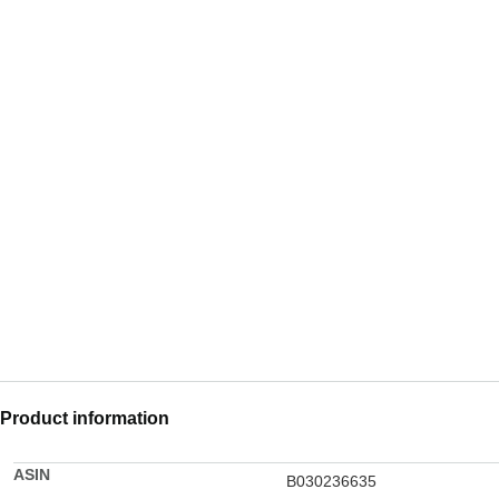
Product information
ASIN
B030236635