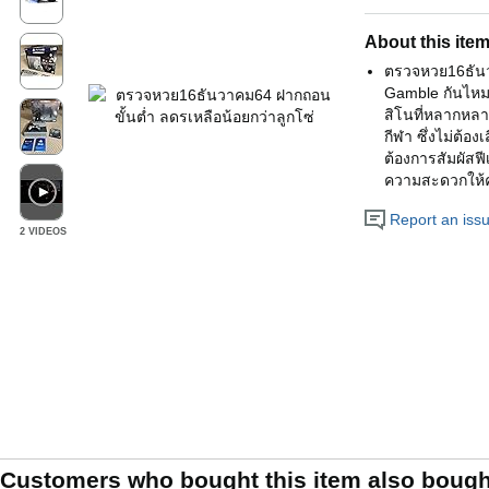
About this ite
ตรวจหวย16ธันว
Gamble กันไหม 
สิโนที่หลากหลาย
กีฬา ซึ่งไม่ต้อง
ต้องการสัมผัสฟ
ความสะดวกให้ค
Report an issue
2 VIDEOS
Customers who bought this item also bough