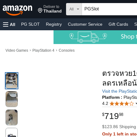
Deliver to
All
Thailand
PG SLOT
Registry
Customer Service
Gift Cards
S
All
›
›
Video Games
PlayStation 4
Consoles
ตรวจหวย16
ลดรเหลือน้
Visit the PlayStat
Platform :
PlaySt
4.2
719
$
98
$123.86 Shipping
Only 1 left in st