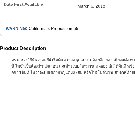
Date First Available
March 6, 2018
WARNING
:
California’s Proposition 65
Product Description
ตรวจหวย16ธันวาคม64 เริ่มต้นความสนุกแบบไม่ต้องคิดเยอะ เพียงแค่ลงทะเ
นี้ ไม่จำเป็นต้องฝากเงินก่อน แค่เข้าระบบก็สามารถทดลองเล่นได้ทันที พ
อย่างเต็มที่ ไม่ว่าจะเป็นของขวัญแต้มสะสม หรือโปรโมชั่นรายสัปดาห์ที่อัปเ