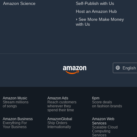
Amazon Science
Self-Publish with Us
Host an Amazon Hub
›
See More Make Money
with Us
English
Amazon Music
Amazon Ads
6pm
Stream millions
Reach customers
Score deals
of songs
wherever they
on fashion brands
spend their time
Amazon Business
AmazonGlobal
Amazon Web
Everything For
Ship Orders
Services
Your Business
Internationally
Scalable Cloud
Computing
Services