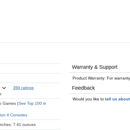
Warranty & Support
Product Warranty: For warranty
Feedback
394 ratings
s
Would you like to
tell us abou
eo Games (
See Top 100 in
tion 4 Consoles
 inches; 7.41 ounces