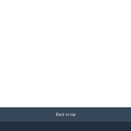
Back to top