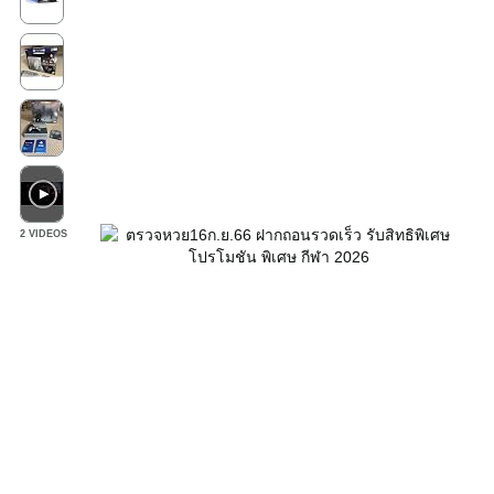
2 VIDEOS