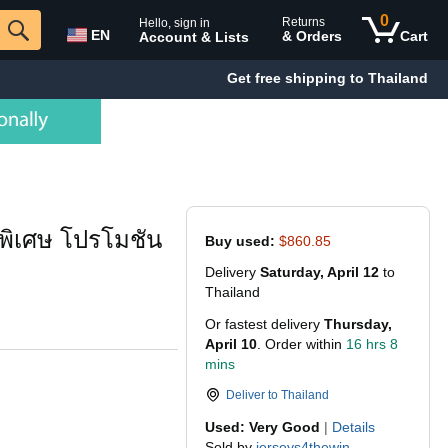
0
Returns
Hello, sign in
EN
& Orders
Cart
Account & Lists
Get free shipping to Thailand
พิเศษ โปรโมชัน
Buy used:
$860.85
Delivery
Saturday, April 12
to
Thailand
Or fastest delivery
Thursday,
April 10
. Order within
16 hrs 8
mins
Deliver to
Thailand
Used: Very Good
|
Details
Sold by
jerseys4thewin