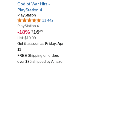
God of War Hits -
PlayStation 4
PlayStation
11,442
PlayStation 4
-18%
16
$
43
List:
$19.99
Get it as soon as
Friday, Apr
11
FREE Shipping on orders
over $35 shipped by Amazon