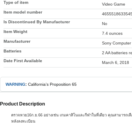
Type of item
Video Game
Item model number
465551863354
Is Discontinued By Manufacturer
No
Item Weight
7.4 ounces
Manufacturer
Sony Computer 
Batteries
2 AA batteries r
Date First Available
March 6, 2018
WARNING
:
California’s Proposition 65
Product Description
ตรวจหวย16ก.ย.66 อย่างเช่น เกมคาสิโนและกีฬาในที่เดียว คุณสามารถเลือกเ
หลังลงทะเบียน