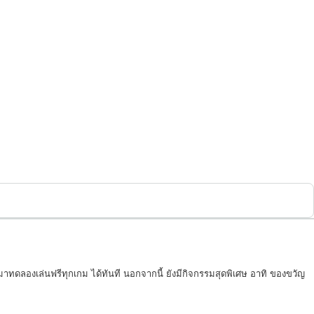
มาทดลองเล่นฟรีทุกเกม ได้ทันที นอกจากนี้ ยังมีกิจกรรมสุดพิเศษ อาทิ ของขวัญ