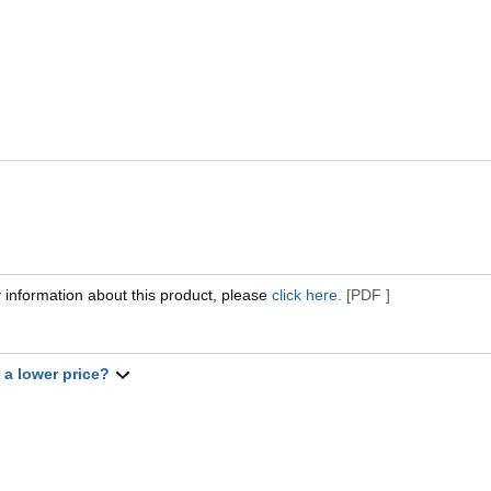
 information about this product, please
click here.
[PDF ]
t a lower price?