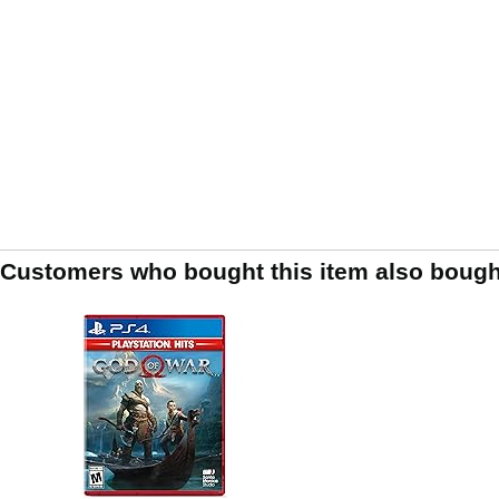
Customers who bought this item also bough