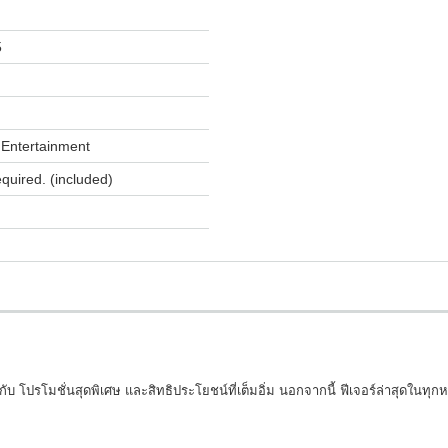
5
Entertainment
equired. (included)
กับ โปรโมชั่นสุดพิเศษ และสิทธิประโยชน์ที่เต็มอิ่ม นอกจากนี้ ฟีเจอร์ล่าสุดใ