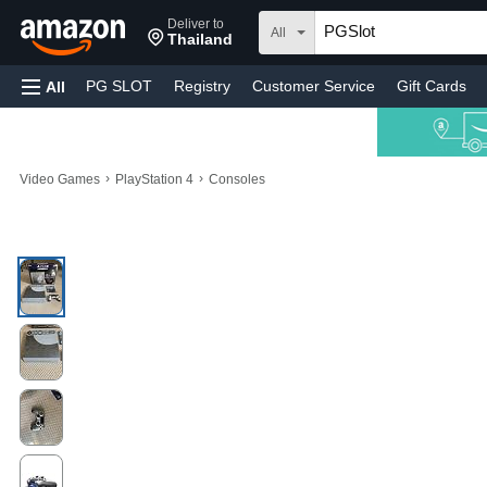
Deliver to
All
Thailand
PG SLOT
Registry
Customer Service
Gift Cards
All
›
›
Video Games
PlayStation 4
Consoles