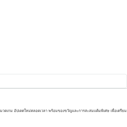
นทุกหมวดเกม อัปเดตใหม่ตลอดเวลา พร้อมของขวัญและการสะสมแต้มพิเศษ เพื่อเตรียม