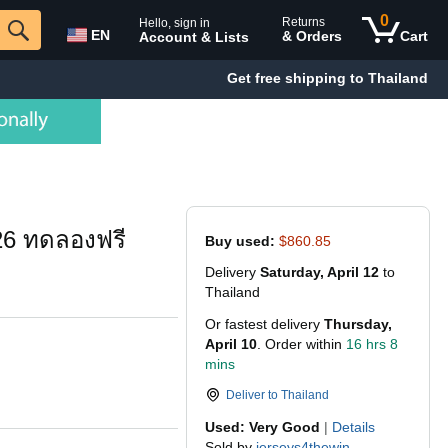
0
Returns
Hello, sign in
EN
& Orders
Cart
Account & Lists
Get free shipping to Thailand
26 ทดลองฟรี
Buy used:
$860.85
Delivery
Saturday, April 12
to
Thailand
Or fastest delivery
Thursday,
April 10
. Order within
16 hrs 8
mins
Deliver to
Thailand
Used: Very Good
|
Details
Sold by
jerseys4thewin