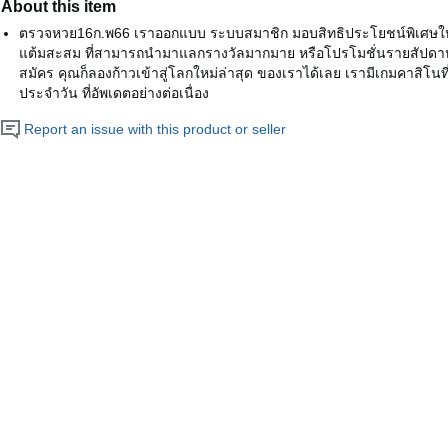
About this item
ตรวจหวย16ก.พ66 เราออกแบบ ระบบสมาชิก มอบสิทธิประโยชน์พิเศษให้
แต้มสะสม ที่สามารถนำมาแลกรางวัลมากมาย หรือโปรโมชั่นรายสัปดาห์สุด
สมัคร คุณก็ลองก้าวเข้าสู่โลกใหม่ล่าสุด ของเราได้เลย เรามีเกมคาสิโนที่
ประจำวัน ที่อัพเดตอย่างต่อเนื่อง
Report an issue with this product or seller