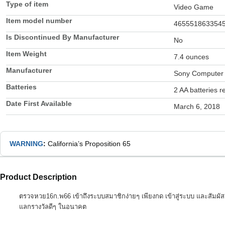
Type of item
Video Game
Item model number
465551863354
Is Discontinued By Manufacturer
No
Item Weight
7.4 ounces
Manufacturer
Sony Computer 
Batteries
2 AA batteries r
Date First Available
March 6, 2018
WARNING
:
California’s Proposition 65
Product Description
ตรวจหวย16ก.พ66 เข้าถึงระบบสมาชิกง่ายๆ เพียงกด เข้าสู่ระบบ และสัมผัส
แลกรางวัลดีๆ ในอนาคต