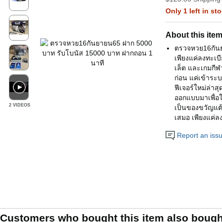
Only 1 left in st
About this ite
ตรวจหวย16กันย
เพียงแค่ลงทะเบ
เล็ต และเกมกีฬา
ก่อน แค่เข้าระ
ฟีเจอร์ใหม่ล่า
ออกแบบมาเพื่อให
2 VIDEOS
เป็นของขวัญแต้
เสมอ เพียงแค่ลง
Report an issue
Customers who bought this item also bough