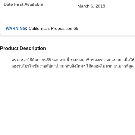
Date First Available
March 6, 2018
WARNING
:
California’s Proposition 65
Product Description
ตรวจหวย16กันยายน65 นอกจากนี้ ระบบสมาชิกของเราออกแบบมาเพื่อให้คุณเ
ลองรับโปรโมชันรายสัปดาห์ สนุกกับสิ่งใหม่ๆ ได้ตลอดไม่ยาก แน่มากที่สุด