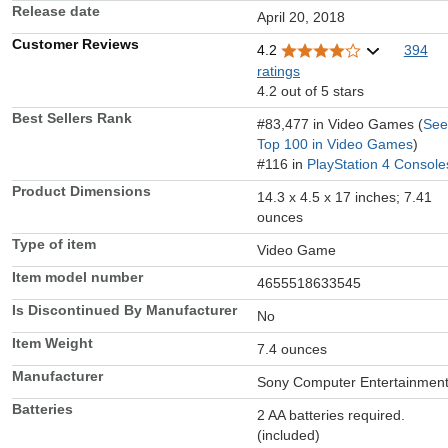
Release date
April 20, 2018
Customer Reviews
4.2
394
ratings
4.2 out of 5 stars
Best Sellers Rank
#83,477 in Video Games (
See
Top 100 in Video Games
)
#116 in
PlayStation 4 Console
Product Dimensions
14.3 x 4.5 x 17 inches; 7.41
ounces
Type of item
Video Game
Item model number
4655518633545
Is Discontinued By Manufacturer
No
Item Weight
7.4 ounces
Manufacturer
Sony Computer Entertainmen
Batteries
2 AA batteries required.
(included)