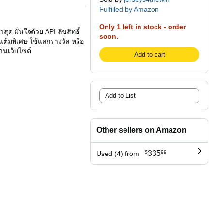
Fulfilled by Amazon
Only 1 left in stock - order
ุด มั่นใจด้วย API ลิขสิทธิ์
soon.
ับแต้มพิเศษ ใช้แลกรางวัล หรือ
่านเว็บไซต์
Add to cart
Add to List
Other sellers on Amazon
$
335
99
Used (4) from