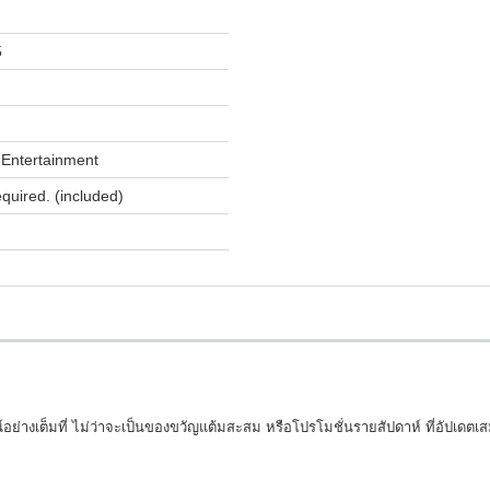
5
Entertainment
equired. (included)
างเต็มที่ ไม่ว่าจะเป็นของขวัญแต้มสะสม หรือโปรโมชั่นรายสัปดาห์ ที่อัปเดตเสม