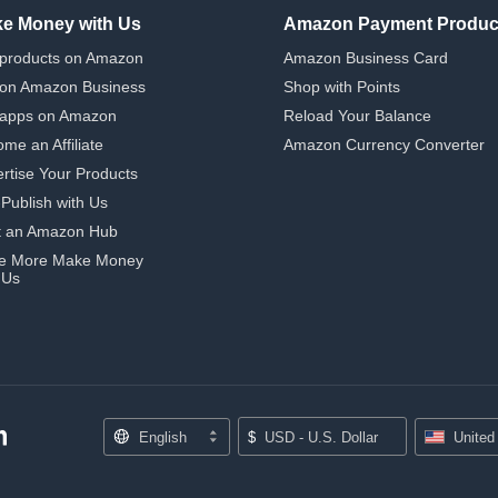
e Money with Us
Amazon Payment Produc
 products on Amazon
Amazon Business Card
 on Amazon Business
Shop with Points
 apps on Amazon
Reload Your Balance
me an Affiliate
Amazon Currency Converter
rtise Your Products
-Publish with Us
t an Amazon Hub
e More Make Money
 Us
English
$
USD - U.S. Dollar
United