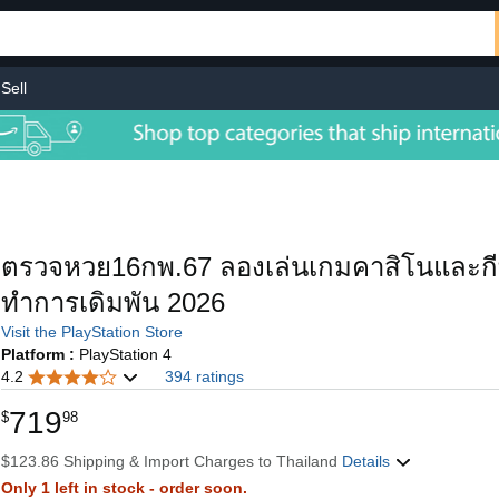
Sell
ตรวจหวย16กพ.67 ลองเล่นเกมคาสิโนและกี
ทำการเดิมพัน 2026
Visit the PlayStation Store
Platform :
PlayStation 4
4.2
394 ratings
719
$
98
$123.86 Shipping & Import Charges to Thailand
Details
Only 1 left in stock - order soon.