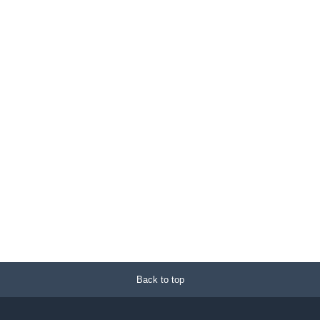
Back to top