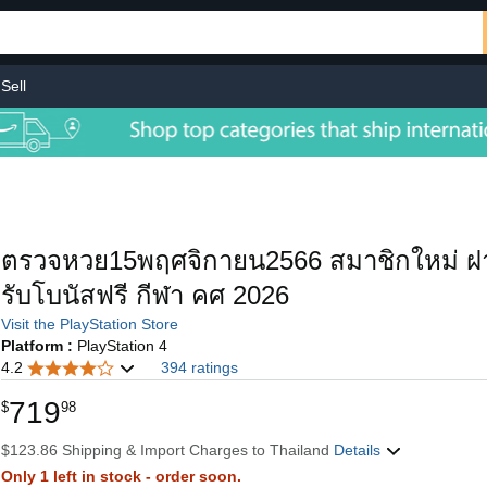
Sell
ตรวจหวย15พฤศจิกายน2566 สมาชิกใหม่ ฝ
รับโบนัสฟรี กีฬา คศ 2026
Visit the PlayStation Store
Platform :
PlayStation 4
4.2
394 ratings
719
$
98
$123.86 Shipping & Import Charges to Thailand
Details
Only 1 left in stock - order soon.