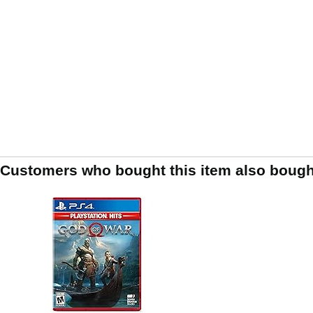
Customers who bought this item also bough