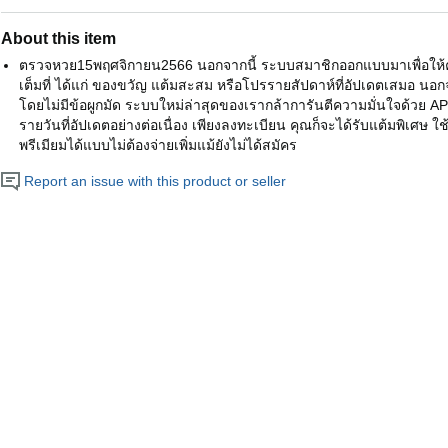
About this item
ตรวจหวย15พฤศจิกายน2566 นอกจากนี้ ระบบสมาชิกออกแบบมาเพื่อให้คุ
เต็มที่ ได้แก่ ของขวัญ แต้มสะสม หรือโปรรายสัปดาห์ที่อัปเดตเสมอ นอ
โดยไม่มีข้อผูกมัด ระบบใหม่ล่าสุดของเรากล้าการันตีความมั่นใจด้วย API
รายวันที่อัปเดตอย่างต่อเนื่อง เพียงลงทะเบียน คุณก็จะได้รับแต้มพิเศษ ใช
พรีเมียมได้แบบไม่ต้องจ่ายเพิ่มแม้ยังไม่ได้สมัคร
Report an issue with this product or seller