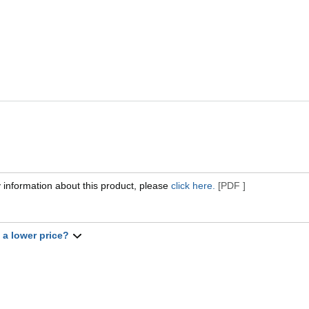
 information about this product, please
click here.
[PDF ]
t a lower price?