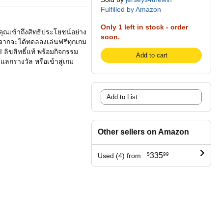
Fulfilled by Amazon
Only 1 left in stock - order
ณเข้าถึงสิทธิประโยชน์อย่าง
soon.
กจากจะได้ทดลองเล่นฟรีทุกเกม
 ลิขสิทธิ์แท้ พร้อมกิจกรรม
Add to cart
้แลกรางวัล หรือเข้าสู่เกม
Add to List
Other sellers on Amazon
$
335
99
Used (4) from