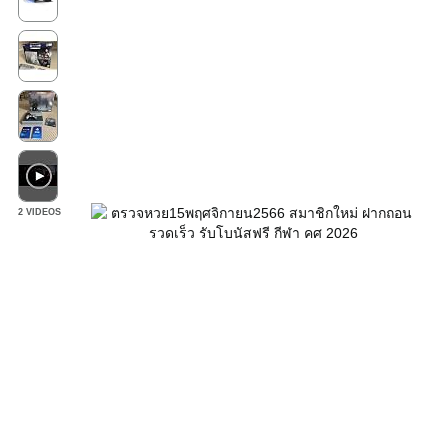
2 VIDEOS