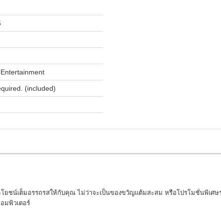
5
Entertainment
equired. (included)
์เต็มอรรถรสให้กับคุณ ไม่ว่าจะเป็นของขวัญแต้มสะสม หรือโปรโมชั่นพิเศษรายสัป
คอมพิวเตอร์