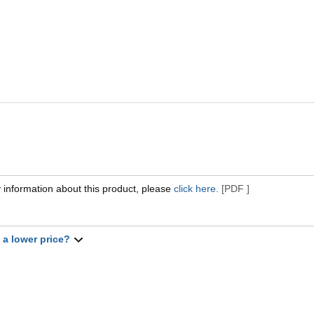
 information about this product, please
click here.
[PDF ]
t a lower price?