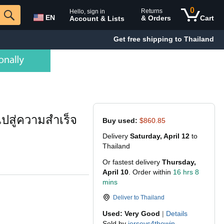
0
Returns
Hello, sign in
EN
& Orders
Cart
Account & Lists
Get free shipping to Thailand
ปสู่ความสำเร็จ
Buy used:
$860.85
Delivery
Saturday, April 12
to
Thailand
Or fastest delivery
Thursday,
April 10
. Order within
16 hrs 8
mins
Deliver to
Thailand
Used: Very Good
|
Details
Sold by
jerseys4thewin