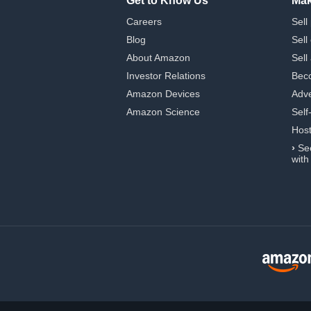
Get to Know Us
Mak
Careers
Sell
Blog
Sell
About Amazon
Sell
Investor Relations
Beco
Amazon Devices
Adve
Amazon Science
Self
Hos
›
Se
with