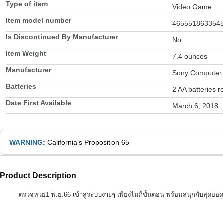
Type of item
Video Game
Item model number
465551863354
Is Discontinued By Manufacturer
No
Item Weight
7.4 ounces
Manufacturer
Sony Computer 
Batteries
2 AA batteries r
Date First Available
March 6, 2018
WARNING
:
California’s Proposition 65
Product Description
ตรวจหวย1-พ.ย.66 เข้าสู่ระบบง่ายๆ เพียงไม่กี่ขั้นตอน พร้อมสนุกกับสุดย