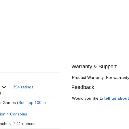
Warranty & Support
Product Warranty: For warranty
Feedback
394 ratings
s
Would you like to
tell us abou
eo Games (
See Top 100 in
tion 4 Consoles
 inches; 7.41 ounces