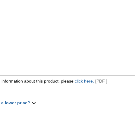
 information about this product, please
click here.
[PDF ]
t a lower price?