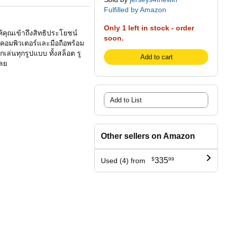
Fulfilled by Amazon
Only 1 left in stock - order
ุณเข้าถึงสิทธิประโยชน์
soon.
งคอมพิวเตอร์และมือถือพร้อม
กเล่นทุกรูปแบบ ทั้งสล็อต รู
Add to cart
เลย
Add to List
Other sellers on Amazon
$
335
99
Used (4) from