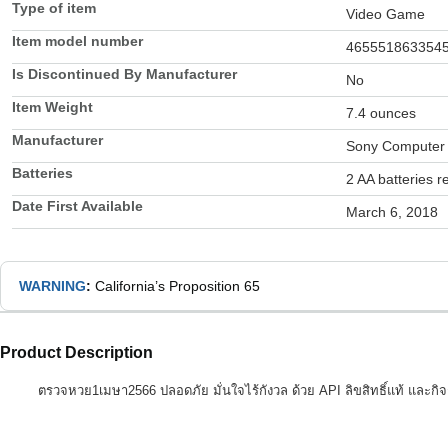
Type of item
Video Game
Item model number
465551863354
Is Discontinued By Manufacturer
No
Item Weight
7.4 ounces
Manufacturer
Sony Computer 
Batteries
2 AA batteries r
Date First Available
March 6, 2018
WARNING
:
California’s Proposition 65
Product Description
ตรวจหวย1เมษา2566 ปลอดภัย มั่นใจไร้กังวล ด้วย API ลิขสิทธิ์แท้ และกิจ