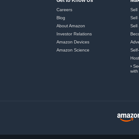
Get to Know Us
Mak
Careers
Sell
Blog
Sell
About Amazon
Sell
Investor Relations
Beco
Amazon Devices
Adve
Amazon Science
Self
Hos
›
Se
with