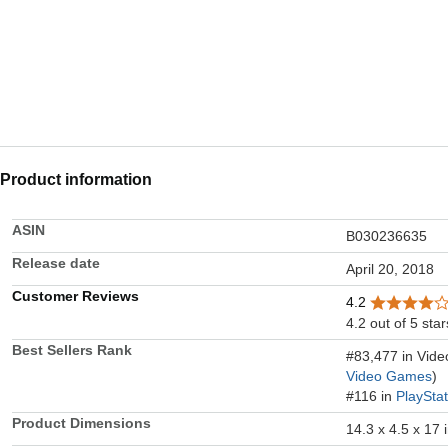
Product information
ASIN
B030236635
Release date
April 20, 2018
Customer Reviews
4.2
4.2 out of 5 star
Best Sellers Rank
#83,477 in Vid
Video Games
)
#116 in
PlaySta
Product Dimensions
14.3 x 4.5 x 17