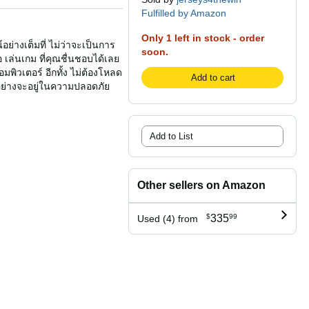
Fulfilled by Amazon
Only 1 left in stock - order
างเต็มที่ ไม่ว่าจะเป็นการ
soon.
เล่นเกม ที่คุณชื่นชอบได้เลย
มพิวเตอร์ อีกทั้ง ไม่ต้องโหลด
Add to cart
กอย่างจะอยู่ในความปลอดภัย
Add to List
Other sellers on Amazon
$
335
99
Used (4) from