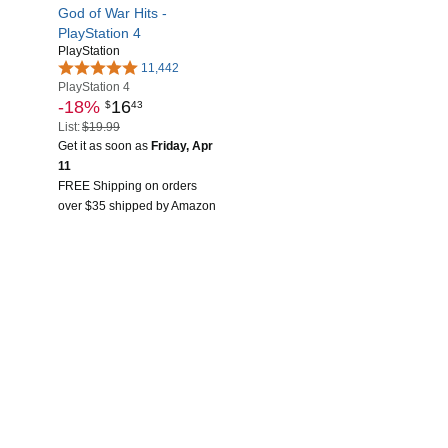
God of War Hits -
PlayStation 4
PlayStation
11,442
PlayStation 4
-18%
16
$
43
List:
$19.99
Get it as soon as
Friday, Apr
11
FREE Shipping on orders
over $35 shipped by Amazon