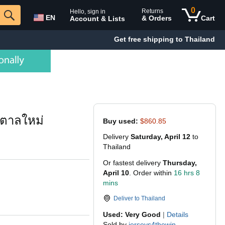
0
Returns
Hello, sign in
EN
& Orders
Cart
Account & Lists
Get free shipping to Thailand
ำตาลใหม่
Buy used:
$860.85
Delivery
Saturday, April 12
to
Thailand
Or fastest delivery
Thursday,
April 10
. Order within
16 hrs 8
mins
Deliver to
Thailand
Used: Very Good
|
Details
Sold by
jerseys4thewin