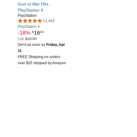
God of War Hits -
PlayStation 4
PlayStation
11,442
PlayStation 4
-18%
16
$
43
List:
$19.99
Get it as soon as
Friday, Apr
11
FREE Shipping on orders
over $35 shipped by Amazon