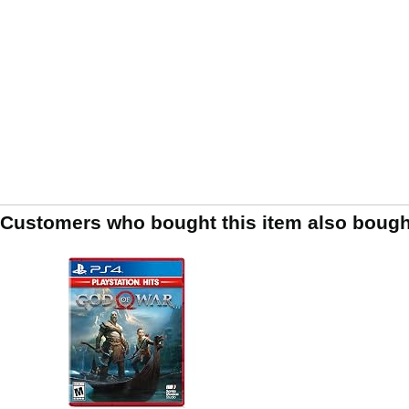
Customers who bought this item also bough