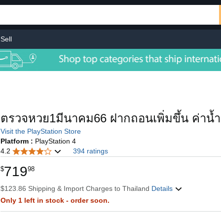
Sell
ตรวจหวย1มีนาคม66 ฝากถอนเพิ่มขึ้น ค่าน้
Visit the PlayStation Store
Platform :
PlayStation 4
4.2
394 ratings
719
$
98
$123.86 Shipping & Import Charges to Thailand
Details
Only 1 left in stock - order soon.