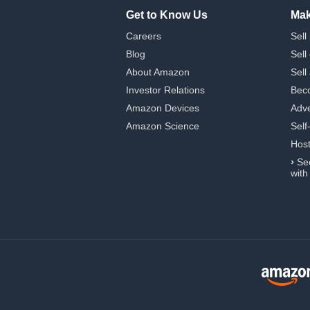
Get to Know Us
Mak
Careers
Sell
Blog
Sell
About Amazon
Sell
Investor Relations
Beco
Amazon Devices
Adve
Amazon Science
Self
Hos
›
Se
with