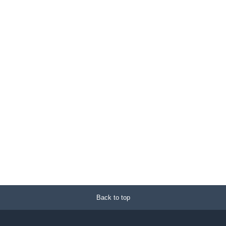
Back to top