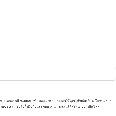
วดเกม นอกจากนี้ ระบบสมาชิกของเราออกแบบมาให้คุณได้รับสิทธิประโยชน์อย่าง
์มของเรารองรับทั้งมือถือและคอม สามารถเล่นได้สะดวกอย่างลื่นไหล