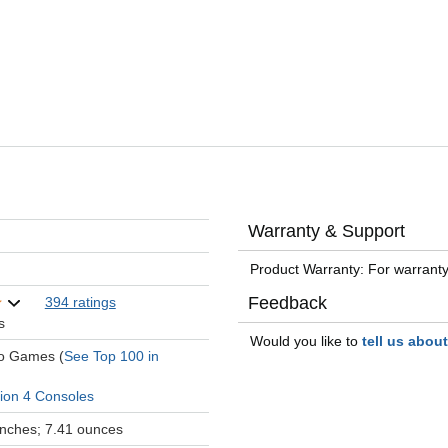
Warranty & Support
Product Warranty: For warranty
Feedback
394 ratings
s
Would you like to
tell us abou
eo Games (
See Top 100 in
tion 4 Consoles
 inches; 7.41 ounces