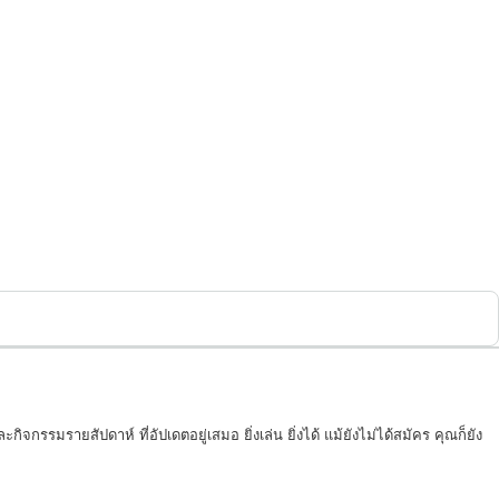
รมรายสัปดาห์ ที่อัปเดตอยู่เสมอ ยิ่งเล่น ยิ่งได้ แม้ยังไม่ได้สมัคร คุณก็ยัง