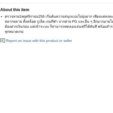
About this item
ตรวจหวย1พฤศจิกายน256 เริ่มต้นความสนุกแบบไม่ยุ่งยาก เพียงแค่ลงทะเ
หลากหลาย ทั้งสล็อต รูเล็ต เกมกีฬา จากค่าย PG และอื่น ๆ อีกมากมายโดย
ต้องฝากเงินก่อน แค่เข้าระบบ ก็สามารถทดลองเล่นฟรีได้ทันที พร้อมสำ
ทุกหมวดเกม
Report an issue with this product or seller