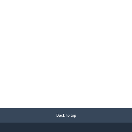
Back to top