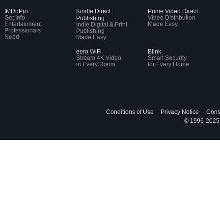
IMDbPro
Kindle Direct
Prime Video Direct
Get Info
Video Distribution
Publishing
Entertainment
Made Easy
Indie Digital & Print
Professionals
Publishing
Need
Made Easy
eero WiFi
Blink
Stream 4K Video
Smart Security
in Every Room
for Every Home
Conditions of Use
Privacy Notice
Cons
© 1996-2025, 