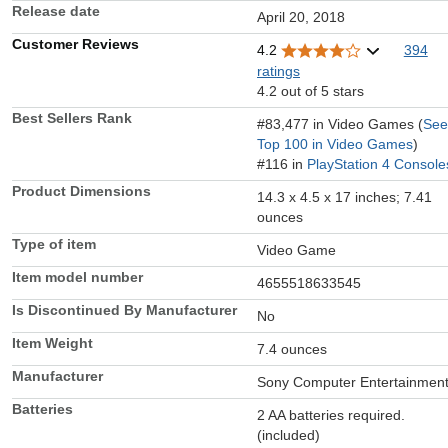
Release date
April 20, 2018
Customer Reviews
4.2
394
ratings
4.2 out of 5 stars
Best Sellers Rank
#83,477 in Video Games (
See
Top 100 in Video Games
)
#116 in
PlayStation 4 Console
Product Dimensions
14.3 x 4.5 x 17 inches; 7.41
ounces
Type of item
Video Game
Item model number
4655518633545
Is Discontinued By Manufacturer
No
Item Weight
7.4 ounces
Manufacturer
Sony Computer Entertainmen
Batteries
2 AA batteries required.
(included)