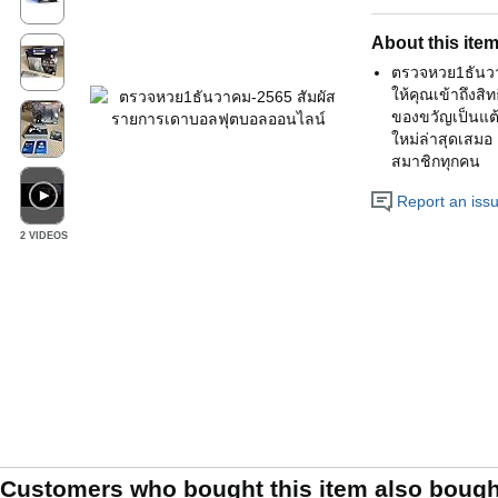
About this ite
ตรวจหวย1ธันว
ให้คุณเข้าถึงสิ
ของขวัญเป็นแต้
ใหม่ล่าสุดเสมอ 
สมาชิกทุกคน
Report an issue
2 VIDEOS
Customers who bought this item also bough