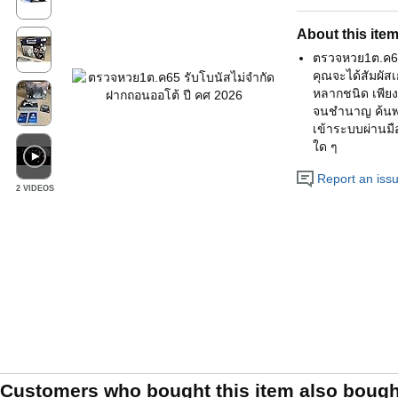
About this ite
ตรวจหวย1ต.ค65 
คุณจะได้สัมผัส
หลากชนิด เพียง
จนชำนาญ ค้นพบฟ
เข้าระบบผ่านมือถ
ใด ๆ
Report an issue
2 VIDEOS
Customers who bought this item also bough