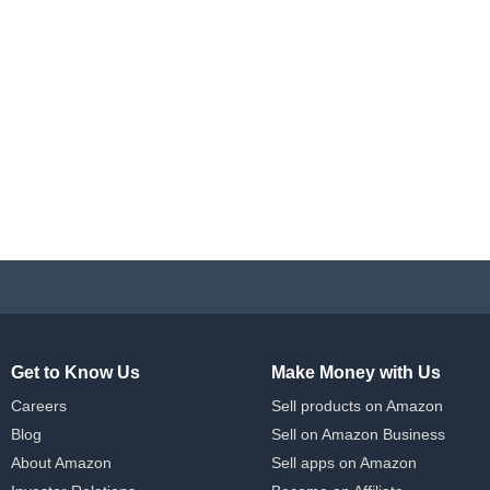
Get to Know Us
Make Money with Us
Careers
Sell products on Amazon
Blog
Sell on Amazon Business
About Amazon
Sell apps on Amazon