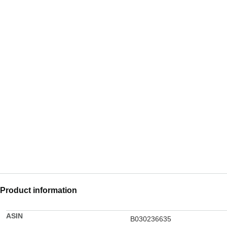
Product information
ASIN
B030236635