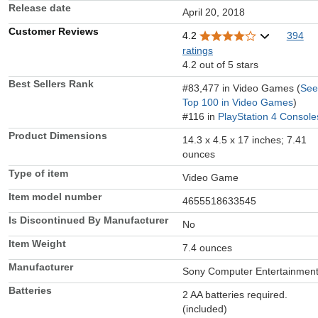
Release date
April 20, 2018
Customer Reviews
4.2
394
ratings
4.2 out of 5 stars
Best Sellers Rank
#83,477 in Video Games (
See
Top 100 in Video Games
)
#116 in
PlayStation 4 Console
Product Dimensions
14.3 x 4.5 x 17 inches; 7.41
ounces
Type of item
Video Game
Item model number
4655518633545
Is Discontinued By Manufacturer
No
Item Weight
7.4 ounces
Manufacturer
Sony Computer Entertainmen
Batteries
2 AA batteries required.
(included)