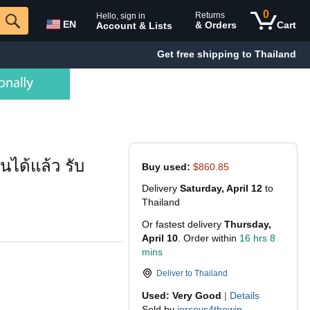
0
Returns
Hello, sign in
EN
& Orders
Cart
Account & Lists
Get free shipping to Thailand
ได้แล้ว รับ
Buy used:
$860.85
Delivery
Saturday, April 12
to
Thailand
Or fastest delivery
Thursday,
April 10
. Order within
16 hrs 8
mins
Deliver to
Thailand
Used: Very Good
|
Details
Sold by
jerseys4thewin