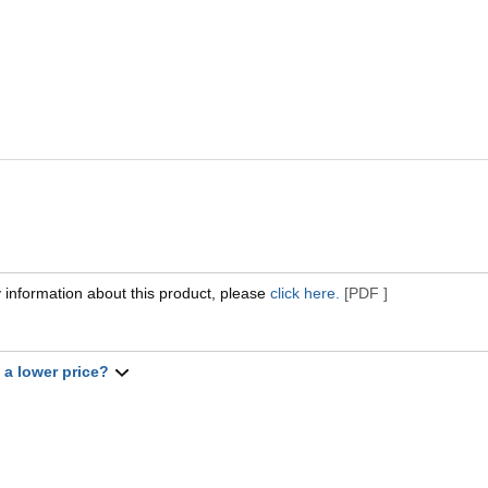
 information about this product, please
click here.
[PDF ]
t a lower price?