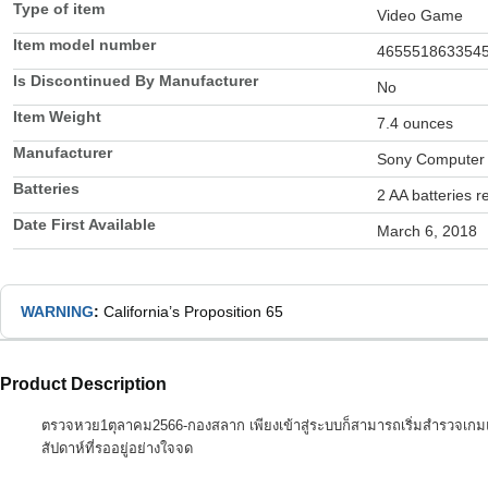
Type of item
Video Game
Item model number
465551863354
Is Discontinued By Manufacturer
No
Item Weight
7.4 ounces
Manufacturer
Sony Computer 
Batteries
2 AA batteries r
Date First Available
March 6, 2018
WARNING
:
California’s Proposition 65
Product Description
ตรวจหวย1ตุลาคม2566-กองสลาก เพียงเข้าสู่ระบบก็สามารถเริ่มสำรวจเกมแล
สัปดาห์ที่รออยู่อย่างใจจด