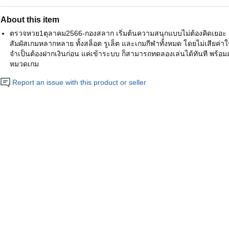
About this item
ตรวจหวย1ตุลาคม2566-กองสลาก เริ่มต้นความสนุกแบบไม่ต้องคิดเยอะ เ
สัมผัสเกมหลากหลาย ทั้งสล็อต รูเล็ต และเกมกีฬาทั้งหมด โดยไม่เสียค่าใช
จำเป็นต้องฝากเงินก่อน แค่เข้าระบบ ก็สามารถทดลองเล่นได้ทันที พร้อม
หมวดเกม
Report an issue with this product or seller