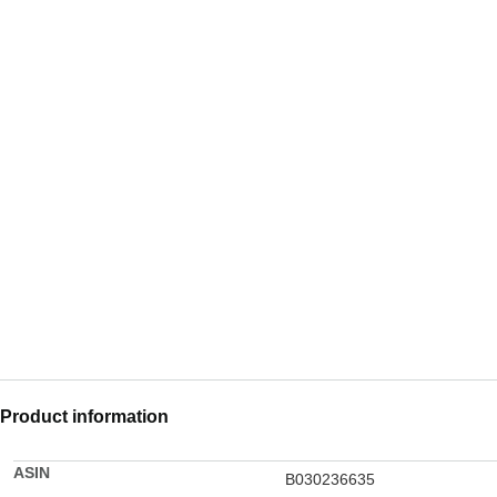
Product information
ASIN
B030236635