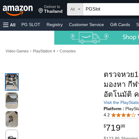
Deliver to
All
Thailand
PG SLOT
Registry
Customer Service
Gift Cards
S
All
›
›
Video Games
PlayStation 4
Consoles
ตรวจหวย1ต
มองหา กีฬ
อัตโนมัติ 
Visit the PlayStat
Platform :
PlaySt
4.2
719
$
98
$123.86 Shipping