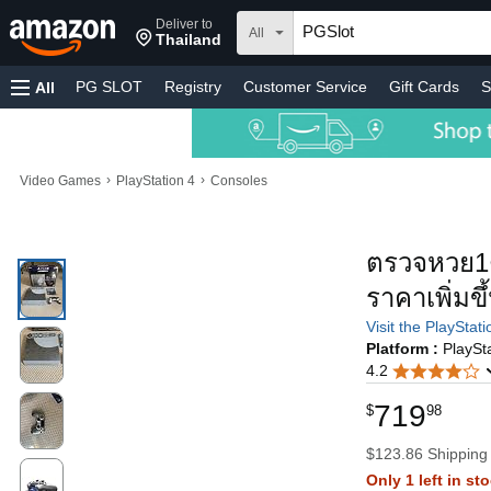
Deliver to
All
Thailand
PG SLOT
Registry
Customer Service
Gift Cards
S
All
›
›
Video Games
PlayStation 4
Consoles
ตรวจหวย1ต
ราคาเพิ่มข
Visit the PlayStat
Platform :
PlaySt
4.2
719
$
98
$123.86 Shipping
Only 1 left in st