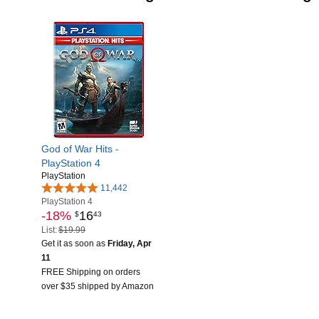
God of War Hits -
PlayStation 4
PlayStation
11,442
PlayStation 4
-18%
16
$
43
List:
$19.99
Get it as soon as
Friday, Apr
11
FREE Shipping on orders
over $35 shipped by Amazon