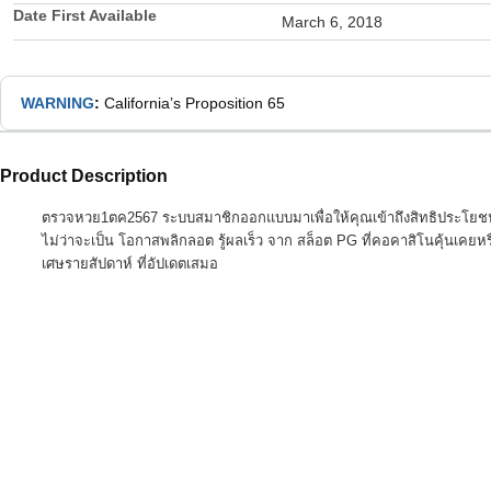
Date First Available
March 6, 2018
WARNING
:
California’s Proposition 65
Product Description
ตรวจหวย1ตค2567 ระบบสมาชิกออกแบบมาเพื่อให้คุณเข้าถึงสิทธิประโยชน์อย
ไม่ว่าจะเป็น โอกาสพลิกลอต รู้ผลเร็ว จาก สล็อต PG ที่คอคาสิโนคุ้นเคยห
เศษรายสัปดาห์ ที่อัปเดตเสมอ