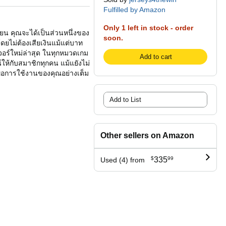
Fulfilled by Amazon
Only 1 left in stock - order
ยน คุณจะได้เป็นส่วนหนึ่งของ
soon.
ดยไม่ต้องเสียเงินแม้แต่บาท
จอร์ใหม่ล่าสุด ในทุกหมวดเกม
Add to cart
ให้กับสมาชิกทุกคน แม้แยังไม่
พื่อการใช้งานของคุณอย่างเต็ม
Add to List
Other sellers on Amazon
$
335
99
Used (4) from