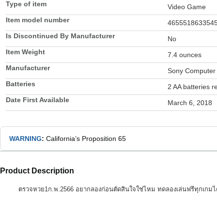
Type of item
Video Game
Item model number
465551863354
Is Discontinued By Manufacturer
No
Item Weight
7.4 ounces
Manufacturer
Sony Computer 
Batteries
2 AA batteries r
Date First Available
March 6, 2018
WARNING
:
California’s Proposition 65
Product Description
ตรวจหวย1ก.พ.2566 อยากลองก่อนตัดสินใจใช่ไหม ทดลองเล่นฟรีทุกเกมได้ทัน