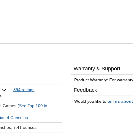
Warranty & Support
Product Warranty: For warranty
Feedback
394 ratings
s
Would you like to
tell us abou
eo Games (
See Top 100 in
tion 4 Consoles
 inches; 7.41 ounces