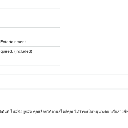
5
Entertainment
equired. (included)
ที ไม่มีข้อผูกมัด คุณเลือกได้ตามสไตล์คุณ ไม่ว่าจะเป็นหมุนวงล้อ หรือสายกีฬ