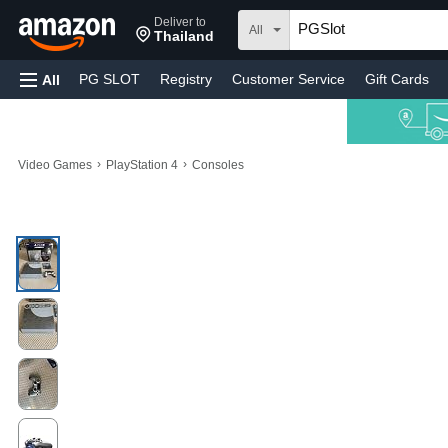
Deliver to
All
Thailand
PG SLOT
Registry
Customer Service
Gift Cards
All
›
›
Video Games
PlayStation 4
Consoles