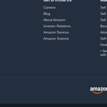
Get to Know Us
Mak
Careers
Sell
Blog
Sell
About Amazon
Sell
Investor Relations
Beco
Amazon Devices
Adve
Amazon Science
Self
Hos
›
Se
with