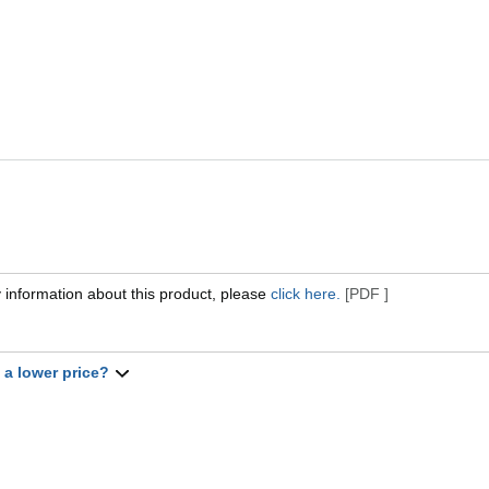
 information about this product, please
click here.
[PDF ]
t a lower price?