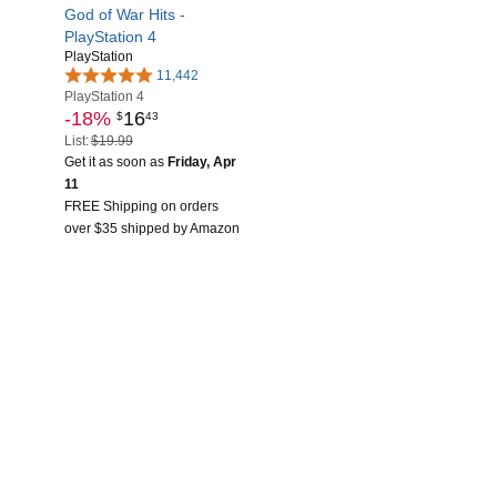
God of War Hits -
PlayStation 4
PlayStation
11,442
PlayStation 4
-18%
16
$
43
List:
$19.99
Get it as soon as
Friday, Apr
11
FREE Shipping on orders
over $35 shipped by Amazon