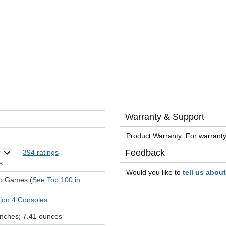
Warranty & Support
Product Warranty: For warranty
Feedback
394 ratings
s
Would you like to
tell us abou
eo Games (
See Top 100 in
tion 4 Consoles
 inches; 7.41 ounces