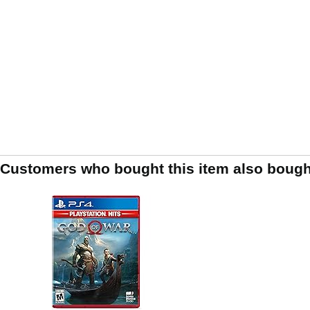
Customers who bought this item also bough