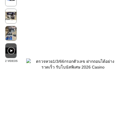
2 VIDEOS