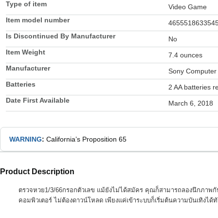
Type of item
Video Game
Item model number
465551863354
Is Discontinued By Manufacturer
No
Item Weight
7.4 ounces
Manufacturer
Sony Computer 
Batteries
2 AA batteries r
Date First Available
March 6, 2018
WARNING
:
California’s Proposition 65
Product Description
ตรวจหวย1/3/66กรอกตัวเลข แม้ยังไม่ได้สมัคร คุณก็สามารถลองนึกภาพกันได
คอมพิวเตอร์ ไม่ต้องดาวน์โหลด เพียงแค่เข้าระบบก็เริ่มต้นความบันเทิงได้ทั