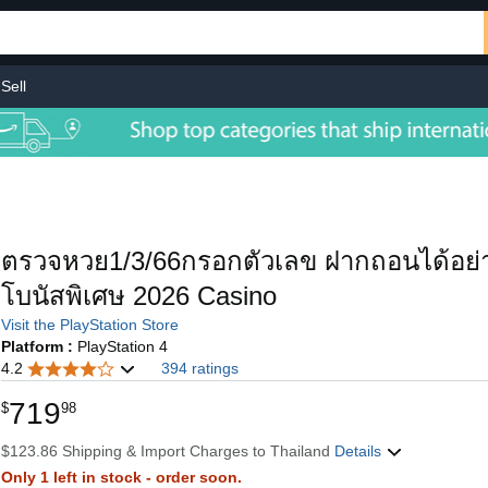
Sell
ตรวจหวย1/3/66กรอกตัวเลข ฝากถอนได้อย่าง
โบนัสพิเศษ 2026 Casino
Visit the PlayStation Store
Platform :
PlayStation 4
4.2
394 ratings
719
$
98
$123.86 Shipping & Import Charges to Thailand
Details
Only 1 left in stock - order soon.