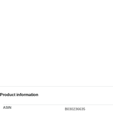
Product information
ASIN
B030236635