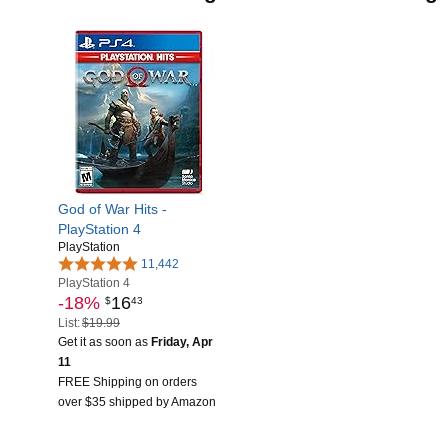
God of War Hits -
PlayStation 4
PlayStation
11,442
PlayStation 4
-18%
16
$
43
List:
$19.99
Get it as soon as
Friday, Apr
11
FREE Shipping on orders
over $35 shipped by Amazon