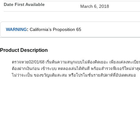
Date First Available
March 6, 2018
WARNING
:
California’s Proposition 65
Product Description
ตรวจหวย02/01/68 เริ่มต้นความสนุกแบบไม่ต้องคิดเยอะ เพียงแค่ลงทะเบีย
ต้องฝากเงินก่อน เข้าระบบ ทดลองเล่นได้ทันที พร้อมสำรวจฟีเจอร์ใหม่ล่าส
ไม่ว่าจะเป็น ของขวัญแต้มสะสม หรือโปรโมชั่นรายสัปดาห์ที่อัปเดตเสมอ