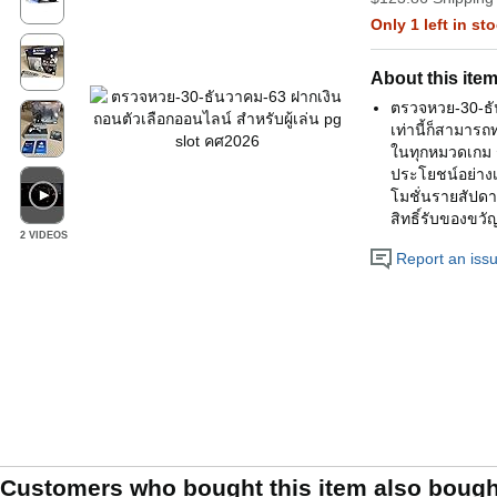
Only 1 left in st
About this ite
ตรวจหวย-30-ธัน
เท่านี้ก็สามารถ
ในทุกหมวดเกม ร
ประโยชน์อย่างเ
โมชั่นรายสัปดาห
สิทธิ์รับของขวั
2 VIDEOS
Report an issue
Customers who bought this item also bough