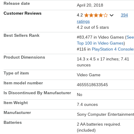
Release date
April 20, 2018
Customer Reviews
4.2
394
ratings
4.2 out of 5 stars
Best Sellers Rank
#83,477 in Video Games (
See
Top 100 in Video Games
)
#116 in
PlayStation 4 Console
Product Dimensions
14.3 x 4.5 x 17 inches; 7.41
ounces
Type of item
Video Game
Item model number
4655518633545
Is Discontinued By Manufacturer
No
Item Weight
7.4 ounces
Manufacturer
Sony Computer Entertainmen
Batteries
2 AA batteries required.
(included)