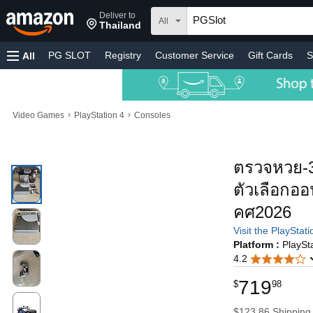
Deliver to
All
Thailand
PG SLOT
Registry
Customer Service
Gift Cards
S
All
›
›
Video Games
PlayStation 4
Consoles
ตรวจหวย-3
ตัวเลือกออน
คศ2026
Visit the PlayStat
Platform :
PlaySt
4.2
719
$
98
$123.86 Shipping