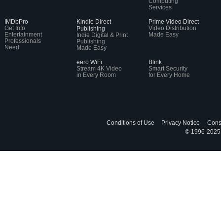
Computing
Services
IMDbPro
Kindle Direct
Prime Video Direct
Get Info
Video Distribution
Publishing
Entertainment
Made Easy
Indie Digital & Print
Professionals
Publishing
Need
Made Easy
eero WiFi
Blink
Stream 4K Video
Smart Security
in Every Room
for Every Home
Conditions of Use
Privacy Notice
Cons
© 1996-2025, 