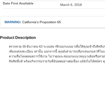
Date First Available
March 6, 2018
WARNING
:
California’s Proposition 65
Product Description
ตรวจหวย-30-ธันวาคม-63 ระบบสมาชิกออกแบบมาเพื่อให้คุณเข้าถึงสิทธิประ
เพียงแค่ลงทะเบียน เท่านั้น นอกจากนี้ คุณยังสามารถเลือกเล่นเกมคาสิโ
ความลื่นไหลตลอดการใช้งาน ไม่ว่าคุณจะชอบเกมแนวหมุนวงล้อหรือสายกีฬา 
ลิขสิทธิ์แท้ พร้อมกิจกรรมรายวันที่อัปเดตอย่างต่อเนื่อง แม้ยังไม่ได้สมัค