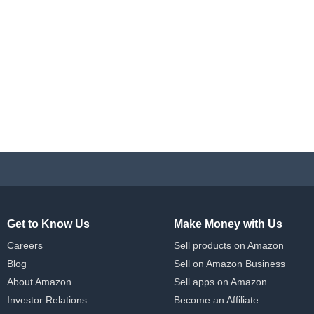
Get to Know Us
Make Money with Us
Careers
Sell products on Amazon
Blog
Sell on Amazon Business
About Amazon
Sell apps on Amazon
Investor Relations
Become an Affiliate