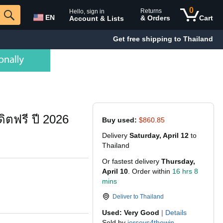
0
Returns
Hello, sign in
EN
& Orders
Cart
Account & Lists
Get free shipping to Thailand
ิตฟรี ปี 2026
Buy used:
$860.85
Delivery
Saturday, April 12
to
Thailand
Or fastest delivery
Thursday,
April 10
. Order within
16 hrs 8
mins
Deliver to
Thailand
Used: Very Good
|
Details
Sold by
jerseys4thewin