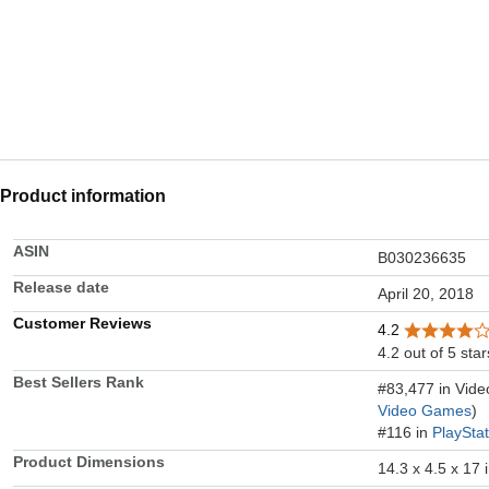
Product information
ASIN
B030236635
Release date
April 20, 2018
Customer Reviews
4.2
4.2 out of 5 star
Best Sellers Rank
#83,477 in Vid
Video Games
)
#116 in
PlaySta
Product Dimensions
14.3 x 4.5 x 17