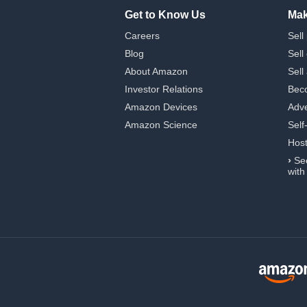
Get to Know Us
Mak
Careers
Sell
Blog
Sell
About Amazon
Sell
Investor Relations
Beco
Amazon Devices
Adve
Amazon Science
Self
Hos
›
Se
with