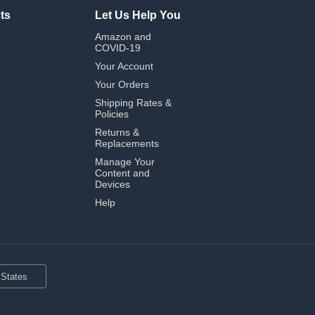
ts
Let Us Help You
Amazon and
COVID-19
Your Account
Your Orders
Shipping Rates &
Policies
Returns &
Replacements
Manage Your
Content and
Devices
Help
 States