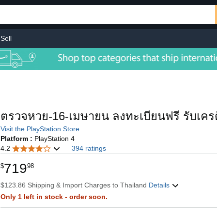
Sell
ตรวจหวย-16-เมษายน ลงทะเบียนฟรี รับเครด
Visit the PlayStation Store
Platform :
PlayStation 4
4.2
394 ratings
719
$
98
$123.86 Shipping & Import Charges to Thailand
Details
Only 1 left in stock - order soon.