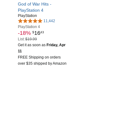
God of War Hits -
PlayStation 4
PlayStation
11,442
PlayStation 4
-18%
16
$
43
List:
$19.99
Get it as soon as
Friday, Apr
11
FREE Shipping on orders
over $35 shipped by Amazon