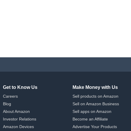
Get to Know Us
Make Money with Us
Careers
Sell products on Amazon
Blog
Sell on Amazon Business
About Amazon
Sell apps on Amazon
Investor Relations
Become an Affiliate
Amazon Devices
Advertise Your Products