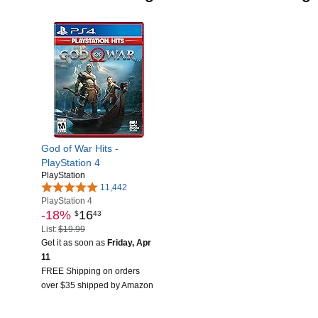
God of War Hits -
PlayStation 4
PlayStation
11,442
PlayStation 4
-18%
16
$
43
List:
$19.99
Get it as soon as
Friday, Apr
11
FREE Shipping on orders
over $35 shipped by Amazon