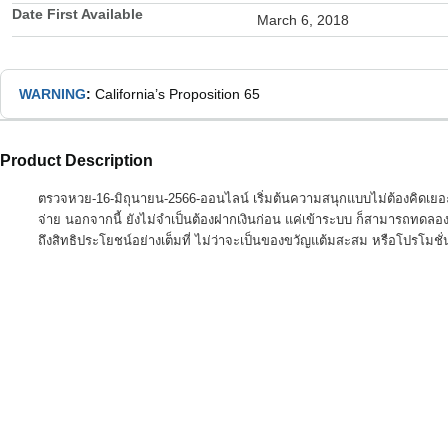
Date First Available
March 6, 2018
WARNING
:
California’s Proposition 65
Product Description
ตรวจหวย-16-มิถุนายน-2566-ออนไลน์ เริ่มต้นความสนุกแบบไม่ต้องคิดเยอะ 
จ่าย นอกจากนี้ ยังไม่จำเป็นต้องฝากเงินก่อน แค่เข้าระบบ ก็สามารถทดลอ
ถึงสิทธิประโยชน์อย่างเต็มที่ ไม่ว่าจะเป็นของขวัญแต้มสะสม หรือโปรโมชั่