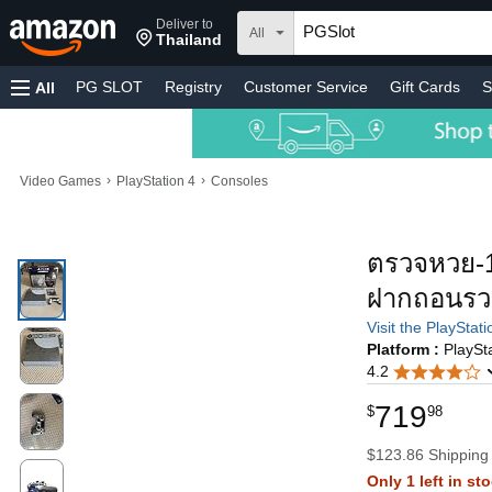
Deliver to
All
Thailand
PG SLOT
Registry
Customer Service
Gift Cards
S
All
›
›
Video Games
PlayStation 4
Consoles
ตรวจหวย-1
ฝากถอนรวด
Visit the PlayStat
Platform :
PlaySt
4.2
719
$
98
$123.86 Shipping
Only 1 left in st