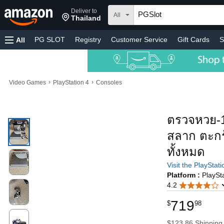
Deliver to
All
Thailand
PG SLOT
Registry
Customer Service
Gift Cards
S
All
›
›
Video Games
PlayStation 4
Consoles
ตรวจหวย-
สลาก ตะกร้
ทั้งหมด
Visit the PlayStat
Platform :
PlaySt
4.2
719
$
98
$123.86 Shipping