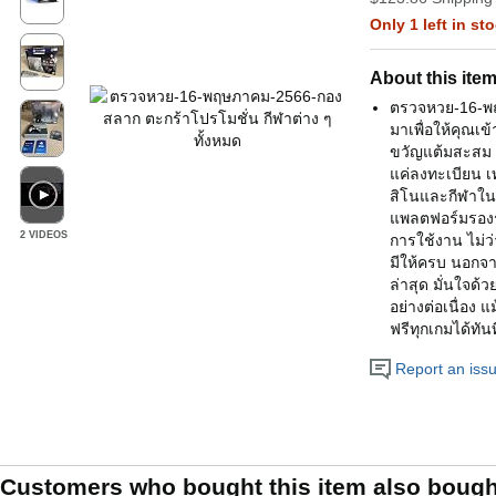
Only 1 left in st
About this ite
ตรวจหวย-16-พ
มาเพื่อให้คุณเข
ขวัญแต้มสะสม ห
แค่ลงทะเบียน เ
สิโนและกีฬาในท
แพลตฟอร์มรองร
2 VIDEOS
การใช้งาน ไม่ว
มีให้ครบ นอกจา
ล่าสุด มั่นใจด้ว
อย่างต่อเนื่อง 
ฟรีทุกเกมได้ทันท
Report an issue
Customers who bought this item also bough