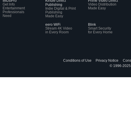
IMDbPro
Kindle Direct
Prime Video Direct
Get Info
Video Distribution
Publishing
Entertainment
Made Easy
Indie Digital & Print
Professionals
Publishing
Need
Made Easy
eero WiFi
Blink
Stream 4K Video
Smart Security
in Every Room
for Every Home
Conditions of Use
Privacy Notice
Cons
© 1996-2025, 