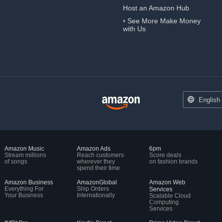
Host an Amazon Hub
›
See More Make Money
with Us
English
Amazon Music
Amazon Ads
6pm
Stream millions
Reach customers
Score deals
of songs
wherever they
on fashion brands
spend their time
Amazon Business
AmazonGlobal
Amazon Web
Everything For
Ship Orders
Services
Your Business
Internationally
Scalable Cloud
Computing
Services