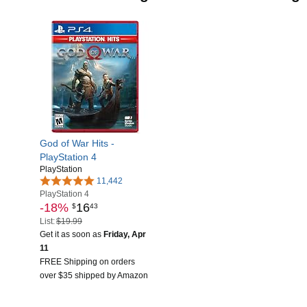
God of War Hits -
PlayStation 4
PlayStation
11,442
PlayStation 4
-18%
16
$
43
List:
$19.99
Get it as soon as
Friday, Apr
11
FREE Shipping on orders
over $35 shipped by Amazon