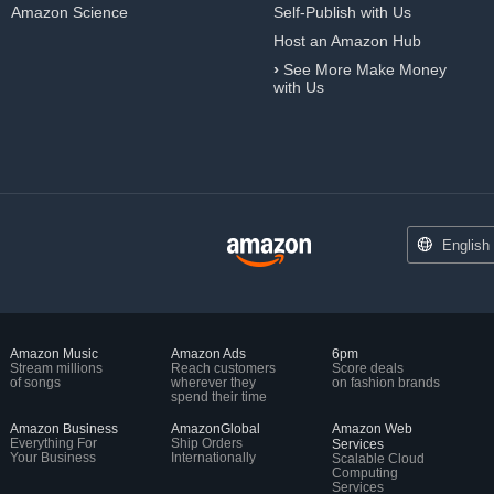
Amazon Science
Self-Publish with Us
Host an Amazon Hub
›
See More Make Money
with Us
English
Amazon Music
Amazon Ads
6pm
Stream millions
Reach customers
Score deals
of songs
wherever they
on fashion brands
spend their time
Amazon Business
AmazonGlobal
Amazon Web
Everything For
Ship Orders
Services
Your Business
Internationally
Scalable Cloud
Computing
Services