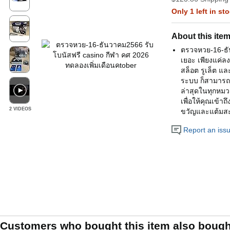
Only 1 left in st
About this ite
ตรวจหวย-16-ธั
เยอะ เพียงแค่ล
สล็อต รูเล็ต แล
ระบบ ก็สามารถท
ล่าสุดในทุกหม
เพื่อให้คุณเข้าถ
2 VIDEOS
ขวัญและแต้มสะ
Report an issue
Customers who bought this item also bough