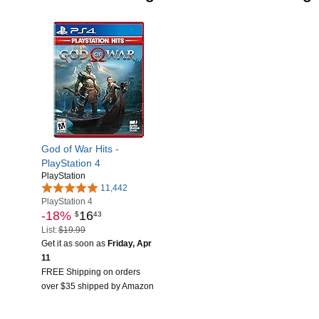
God of War Hits -
PlayStation 4
PlayStation
11,442
PlayStation 4
-18%
16
$
43
List:
$19.99
Get it as soon as
Friday, Apr
11
FREE Shipping on orders
over $35 shipped by Amazon