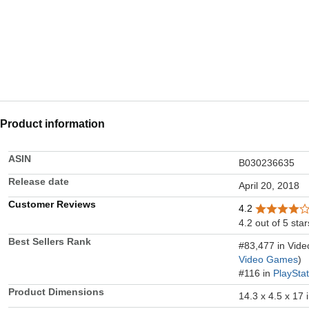
Product information
ASIN
B030236635
Release date
April 20, 2018
Customer Reviews
4.2
4.2 out of 5 star
Best Sellers Rank
#83,477 in Vid
Video Games
)
#116 in
PlaySta
Product Dimensions
14.3 x 4.5 x 17