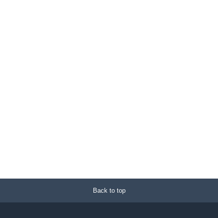
Back to top