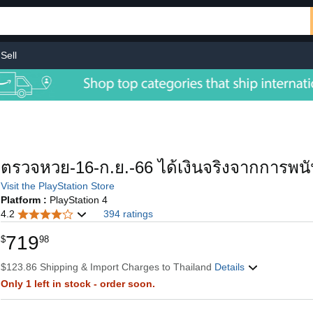
Sell
ตรวจหวย-16-ก.ย.-66 ได้เงินจริงจากการพนั
Visit the PlayStation Store
Platform :
PlayStation 4
4.2
394 ratings
719
$
98
$123.86 Shipping & Import Charges to Thailand
Details
Only 1 left in stock - order soon.