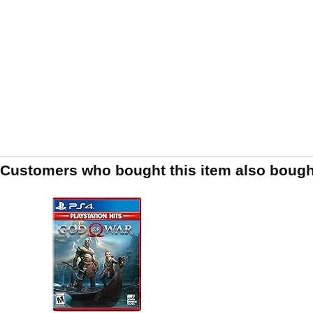
Customers who bought this item also bough