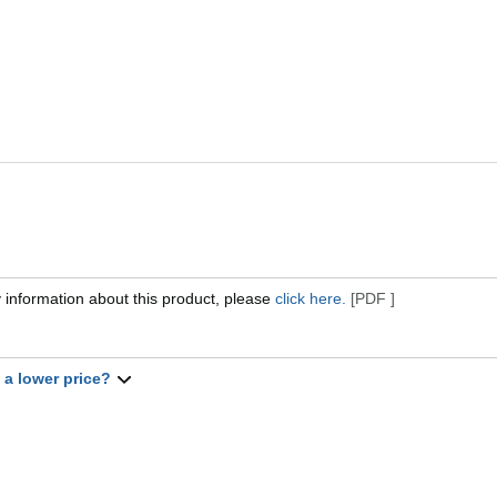
 information about this product, please
click here.
[PDF ]
t a lower price?