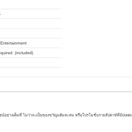
5
Entertainment
equired. (included)
อย่างเต็มที่ ไม่ว่าจะเป็นของขวัญแต้มสะสม หรือโปรโมชั่นรายสัปดาห์ที่อัปเดตเส