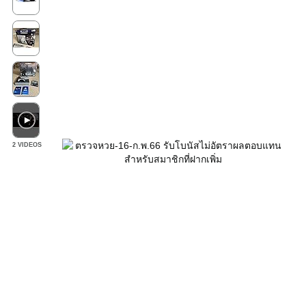
2 VIDEOS