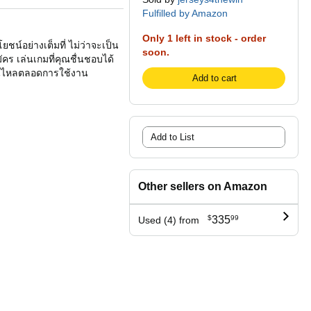
Fulfilled by Amazon
Only 1 left in stock - order
น์อย่างเต็มที่ ไม่ว่าจะเป็น
soon.
คร เล่นเกมที่คุณชื่นชอบได้
ื่นไหลตลอดการใช้งาน
Add to cart
Add to List
Other sellers on Amazon
$
335
99
Used (4) from