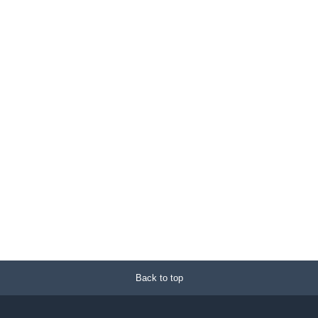
Back to top