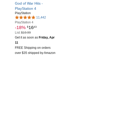
God of War Hits -
PlayStation 4
PlayStation
11,442
PlayStation 4
-18%
16
$
43
List:
$19.99
Get it as soon as
Friday, Apr
11
FREE Shipping on orders
over $35 shipped by Amazon