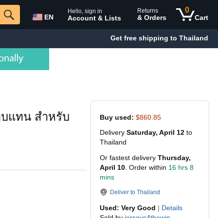
0
Returns
Hello, sign in
EN
& Orders
Cart
Account & Lists
Get free shipping to Thailand
อบแทน สำหรับ
Buy used:
$860.85
Delivery
Saturday, April 12
to
Thailand
Or fastest delivery
Thursday,
April 10
. Order within
16 hrs 8
mins
Deliver to
Thailand
Used: Very Good
|
Details
Sold by
jerseys4thewin