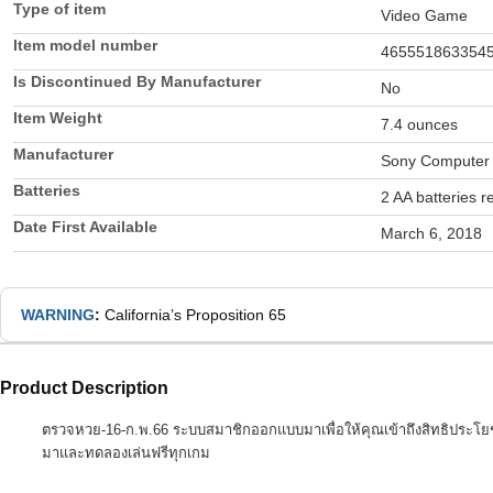
Type of item
Video Game
Item model number
465551863354
Is Discontinued By Manufacturer
No
Item Weight
7.4 ounces
Manufacturer
Sony Computer 
Batteries
2 AA batteries r
Date First Available
March 6, 2018
WARNING
:
California’s Proposition 65
Product Description
ตรวจหวย-16-ก.พ.66 ระบบสมาชิกออกแบบมาเพื่อให้คุณเข้าถึงสิทธิประโยชน์
มาและทดลองเล่นฟรีทุกเกม