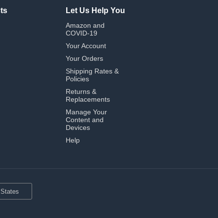
ts
Let Us Help You
Amazon and
COVID-19
Your Account
Your Orders
Shipping Rates &
Policies
Returns &
Replacements
Manage Your
Content and
Devices
Help
 States