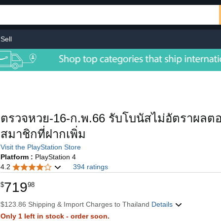
Sell
ตรวจหวย-16-ก.พ.66 รับโบนัสไม่อัตราผลต
สมาชิกที่ฝากเพิ่ม
Visit the PlayStation Store
Platform :
PlayStation 4
4.2
394 ratings
719
$
98
$123.86 Shipping & Import Charges to Thailand
Details
Only 1 left in stock - order soon.