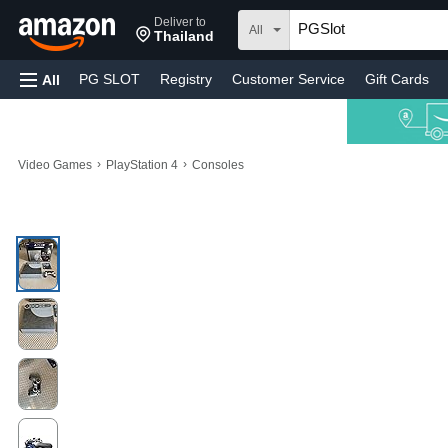
Deliver to
All
Thailand
PG SLOT
Registry
Customer Service
Gift Cards
All
›
›
Video Games
PlayStation 4
Consoles