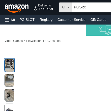
Deliver to
All
Thailand
PG SLOT
Registry
Customer Service
Gift Cards
All
›
›
Video Games
PlayStation 4
Consoles