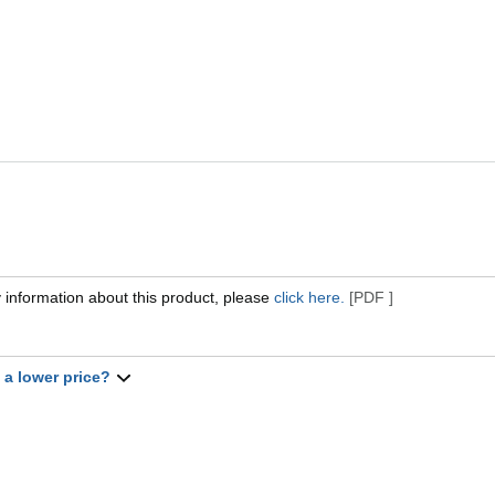
 information about this product, please
click here.
[PDF ]
t a lower price?