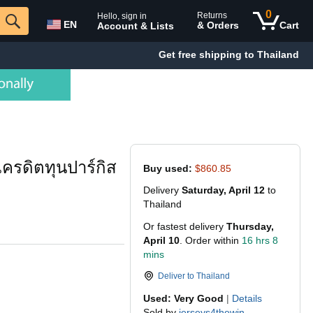
0
Returns
Hello, sign in
EN
& Orders
Cart
Account & Lists
Get free shipping to Thailand
ครดิตทุนปาร์กิส
Buy used:
$860.85
Delivery
Saturday, April 12
to
Thailand
Or fastest delivery
Thursday,
April 10
. Order within
16 hrs 8
mins
Deliver to
Thailand
Used: Very Good
|
Details
Sold by
jerseys4thewin