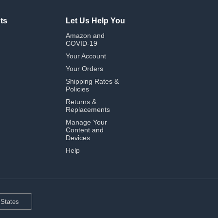
ts
Let Us Help You
Amazon and
COVID-19
Your Account
Your Orders
Shipping Rates &
Policies
Returns &
Replacements
Manage Your
Content and
Devices
Help
 States