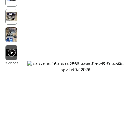
2 VIDEOS