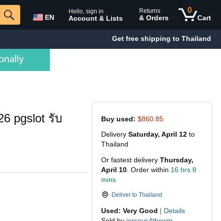
0
Returns
Hello, sign in
EN
& Orders
Cart
Account & Lists
Get free shipping to Thailand
 pgslot รับ
Buy used:
$860.85
Delivery
Saturday, April 12
to
Thailand
Or fastest delivery
Thursday,
April 10
. Order within
16 hrs 8
mins
Deliver to
Thailand
Used: Very Good
|
Details
Sold by
jerseys4thewin