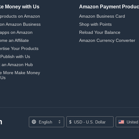
e Money with Us
Amazon Payment Produc
 products on Amazon
Amazon Business Card
 on Amazon Business
Shop with Points
 apps on Amazon
Reload Your Balance
me an Affiliate
Amazon Currency Converter
rtise Your Products
-Publish with Us
t an Amazon Hub
e More Make Money
 Us
English
$
USD - U.S. Dollar
United