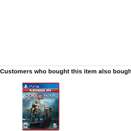
Customers who bought this item also bough