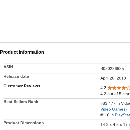
Product information
ASIN
B030236635
Release date
April 20, 2018
Customer Reviews
4.2
4.2 out of 5 star
Best Sellers Rank
#83,477 in Vid
Video Games
)
#116 in
PlaySta
Product Dimensions
14.3 x 4.5 x 17