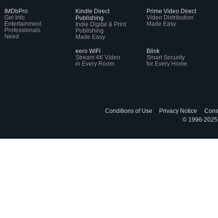
IMDbPro
Kindle Direct
Prime Video Direct
Get Info
Video Distribution
Publishing
Entertainment
Made Easy
Indie Digital & Print
Professionals
Publishing
Need
Made Easy
eero WiFi
Blink
Stream 4K Video
Smart Security
in Every Room
for Every Home
Conditions of Use
Privacy Notice
Cons
© 1996-2025, 