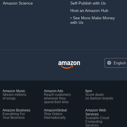
Amazon Science
Self-Publish with Us
Host an Amazon Hub
›
See More Make Money
with Us
English
Amazon Music
Amazon Ads
6pm
Stream millions
Reach customers
Score deals
of songs
wherever they
on fashion brands
spend their time
Amazon Business
AmazonGlobal
Amazon Web
Everything For
Ship Orders
Services
Your Business
Internationally
Scalable Cloud
Computing
Services