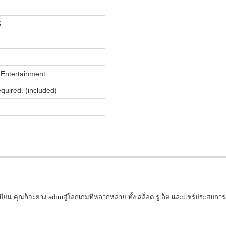
5
Entertainment
equired. (included)
น คุณก็จะย่าง adımสู่โลกเกมที่หลากหลาย ทั้ง สล็อต รูเล็ต และแชร์ประสบการณ์