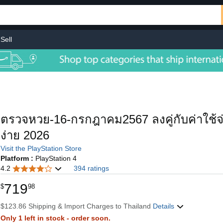
Sell
ตรวจหวย-16-กรกฎาคม2567 ลงคู่กับค่าใช้จ
ง่าย 2026
Visit the PlayStation Store
Platform :
PlayStation 4
4.2
394 ratings
719
$
98
$123.86 Shipping & Import Charges to Thailand
Details
Only 1 left in stock - order soon.