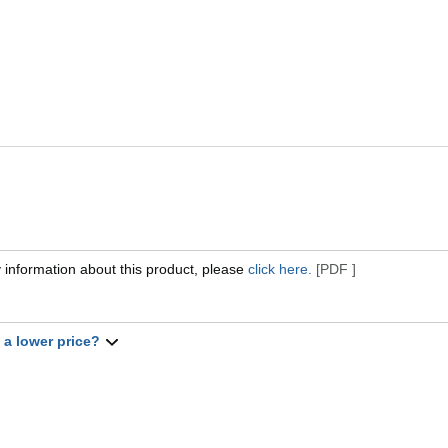
 information about this product, please
click here.
[PDF ]
t a lower price?