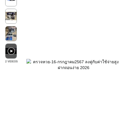
2 VIDEOS