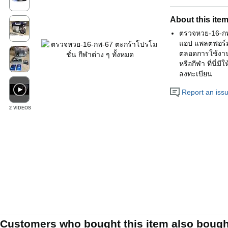
About this ite
ตรวจหวย-16-กพ-
แอป แพลตฟอร์ม
ตลอดการใช้งาน
หรือกีฬา ที่นี
ลงทะเบียน
Report an issue
2 VIDEOS
Customers who bought this item also bough