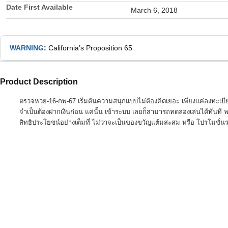
Date First Available
March 6, 2018
WARNING
:
California’s Proposition 65
Product Description
ตรวจหวย-16-กพ-67 เริ่มต้นความสนุกแบบไม่ต้องคิดเยอะ เพียงแค่ลงทะเบีย
จำเป็นต้องฝากเงินก่อน แค่นั้น เข้าระบบ เลยก็สามารถทดลองเล่นได้ทันที
สิทธิประโยชน์อย่างเต็มที่ ไม่ว่าจะเป็นของขวัญแต้มสะสม หรือ โปรโมชั่นร