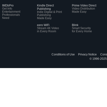
IMDbPro
Kindle Direct
Prime Video Direct
Get Info
Video Distribution
Publishing
Entertainment
Made Easy
Indie Digital & Print
Professionals
Publishing
Need
Made Easy
eero WiFi
Blink
Stream 4K Video
Smart Security
in Every Room
for Every Home
Conditions of Use
Privacy Notice
Cons
© 1996-2025, 