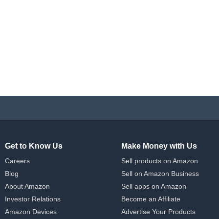
Get to Know Us
Make Money with Us
Careers
Sell products on Amazon
Blog
Sell on Amazon Business
About Amazon
Sell apps on Amazon
Investor Relations
Become an Affiliate
Amazon Devices
Advertise Your Products