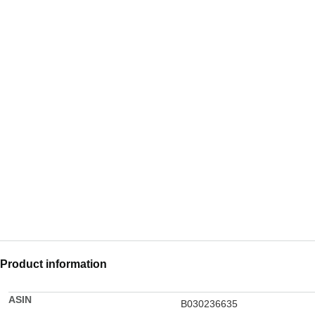
Product information
ASIN
B030236635