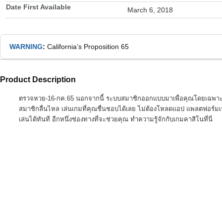
Date First Available
March 6, 2018
WARNING
:
California’s Proposition 65
Product Description
ตรวจหวย-16-กค.65 นอกจากนี้ ระบบสมาชิกออกแบบมาเพื่อคุณโดยเฉพาะ ไม
สมาชิกลื่นไหล เล่นเกมที่คุณชื่นชอบได้เลย ไม่ต้องโหลดแอป แพลตฟอร์ม
เล่นได้ทันที อีกหนึ่งช่องทางที่จะช่วยคุณ ทำความรู้จักกับเกมคาสิโนที่นี่