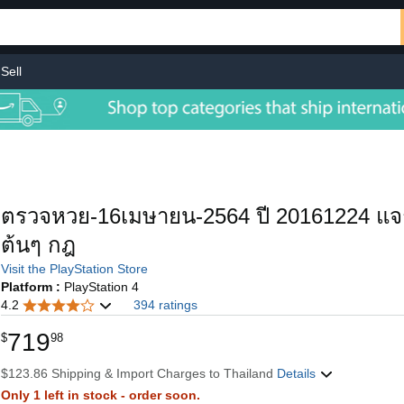
Sell
ตรวจหวย-16เมษายน-2564 ปี 20161224 แจกล
ต้นๆ กฎ
Visit the PlayStation Store
Platform :
PlayStation 4
4.2
394 ratings
719
$
98
$123.86 Shipping & Import Charges to Thailand
Details
Only 1 left in stock - order soon.