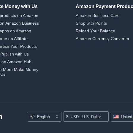
e Money with Us
Amazon Payment Produc
 products on Amazon
Amazon Business Card
 on Amazon Business
Shop with Points
 apps on Amazon
Reload Your Balance
me an Affiliate
Amazon Currency Converter
rtise Your Products
-Publish with Us
t an Amazon Hub
e More Make Money
 Us
English
$
USD - U.S. Dollar
United