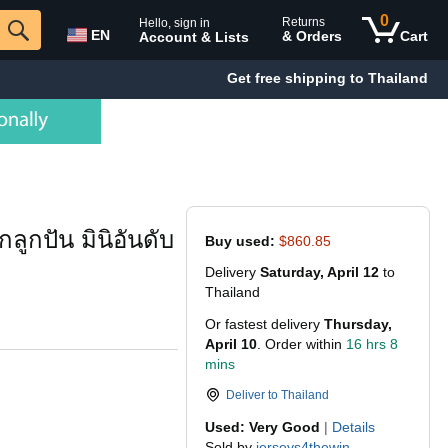
0
Returns
Hello, sign in
EN
& Orders
Cart
Account & Lists
Get free shipping to Thailand
ูกปัน มินิอันดับ
Buy used:
$860.85
Delivery
Saturday, April 12
to
Thailand
Or fastest delivery
Thursday,
April 10
. Order within
16 hrs 8
mins
Deliver to
Thailand
Used: Very Good
|
Details
Sold by
jerseys4thewin