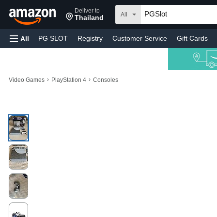
Deliver to
All
Thailand
PG SLOT
Registry
Customer Service
Gift Cards
All
›
›
Video Games
PlayStation 4
Consoles