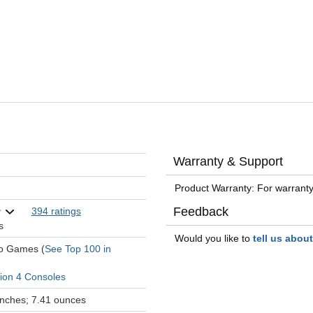
Warranty & Support
Product Warranty: For warranty
Feedback
394 ratings
s
Would you like to
tell us abou
eo Games (
See Top 100 in
tion 4 Consoles
 inches; 7.41 ounces