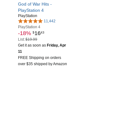
God of War Hits -
PlayStation 4
PlayStation
11,442
PlayStation 4
-18%
16
$
43
List:
$19.99
Get it as soon as
Friday, Apr
11
FREE Shipping on orders
over $35 shipped by Amazon