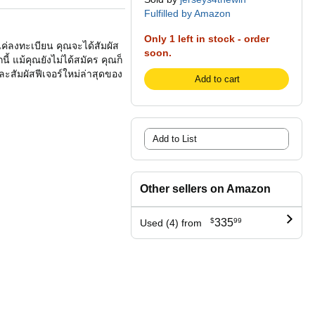
Fulfilled by Amazon
Only 1 left in stock - order
ค่ลงทะเบียน คุณจะได้สัมผัส
soon.
้ แม้คุณยังไม่ได้สมัคร คุณก็
ะสัมผัสฟีเจอร์ใหม่ล่าสุดของ
Add to cart
Add to List
Other sellers on Amazon
$
335
99
Used (4) from