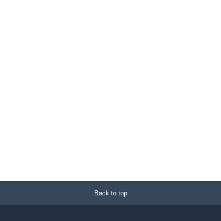
Back to top