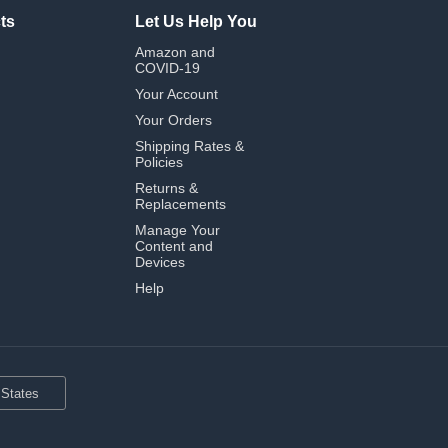
ts
Let Us Help You
Amazon and
COVID-19
Your Account
Your Orders
Shipping Rates &
Policies
Returns &
Replacements
Manage Your
Content and
Devices
Help
 States