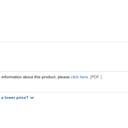
 information about this product, please
click here.
[PDF ]
t a lower price?