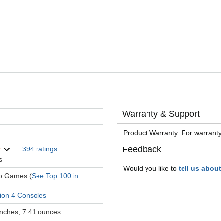
Warranty & Support
Product Warranty: For warranty
Feedback
394 ratings
s
Would you like to
tell us abou
eo Games (
See Top 100 in
tion 4 Consoles
 inches; 7.41 ounces