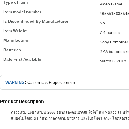
Type of item
Video Game
Item model number
465551863354
Is Discontinued By Manufacturer
No
Item Weight
7.4 ounces
Manufacturer
Sony Computer 
Batteries
2 AA batteries r
Date First Available
March 6, 2018
WARNING
:
California’s Proposition 65
Product Description
ตรวจหวย-16มิถุนายน-2566 อยากลองก่อนตัดสินใจใช่ไหม ทดลองเล่นฟรีทุกเก
แม้ยังไม่ได้สมัคร ก็สามารถติดตามข่าวสาร และโปรโมชั่นต่างๆ ได้ตลอดเ