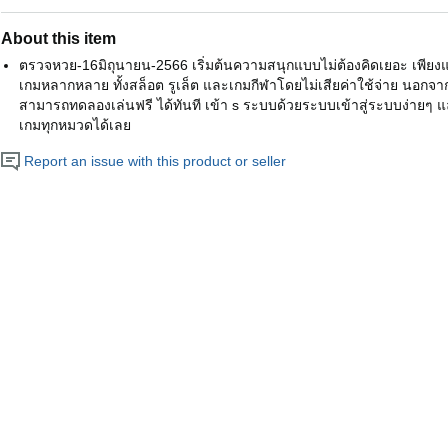
About this item
ตรวจหวย-16มิถุนายน-2566 เริ่มต้นความสนุกแบบไม่ต้องคิดเยอะ เพียงแ
เกมหลากหลาย ทั้งสล็อต รูเล็ต และเกมกีฬาโดยไม่เสียค่าใช้จ่าย นอกจากนี
สามารถทดลองเล่นฟรี ได้ทันที เข้า s ระบบด้วยระบบเข้าสู่ระบบง่ายๆ แล
เกมทุกหมวดได้เลย
Report an issue with this product or seller