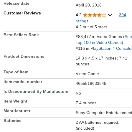
Release date
April 20, 2018
Customer Reviews
4.2
394
ratings
4.2 out of 5 stars
Best Sellers Rank
#83,477 in Video Games (
See
Top 100 in Video Games
)
#116 in
PlayStation 4 Console
Product Dimensions
14.3 x 4.5 x 17 inches; 7.41
ounces
Type of item
Video Game
Item model number
4655518633545
Is Discontinued By Manufacturer
No
Item Weight
7.4 ounces
Manufacturer
Sony Computer Entertainmen
Batteries
2 AA batteries required.
(included)