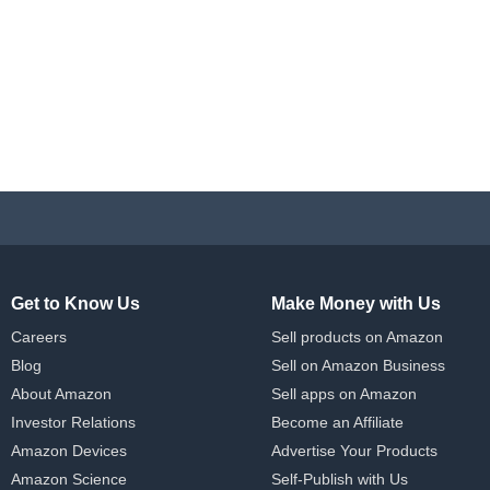
Get to Know Us
Make Money with Us
Careers
Sell products on Amazon
Blog
Sell on Amazon Business
About Amazon
Sell apps on Amazon
Investor Relations
Become an Affiliate
Amazon Devices
Advertise Your Products
Amazon Science
Self-Publish with Us