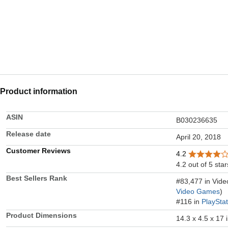
Product information
ASIN
B030236635
Release date
April 20, 2018
Customer Reviews
4.2
4.2 out of 5 star
Best Sellers Rank
#83,477 in Vid
Video Games
)
#116 in
PlaySta
Product Dimensions
14.3 x 4.5 x 17