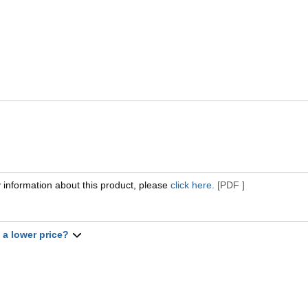
 information about this product, please
click here.
[PDF ]
t a lower price?