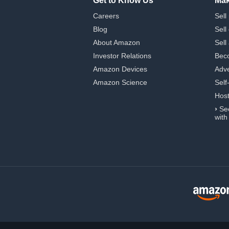
Get to Know Us
Mak
Careers
Sell
Blog
Sell
About Amazon
Sell
Investor Relations
Beco
Amazon Devices
Adve
Amazon Science
Self
Hos
›
Se
with