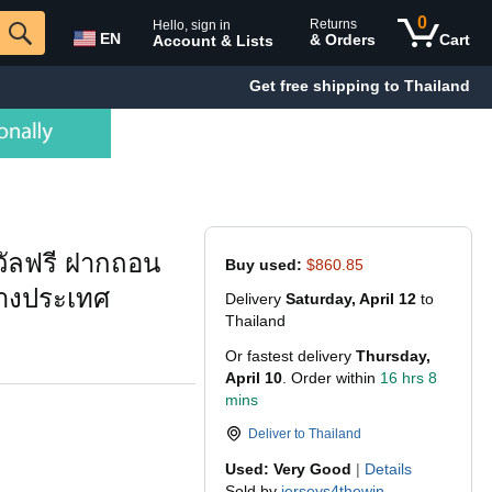
0
Returns
Hello, sign in
EN
& Orders
Cart
Account & Lists
Get free shipping to Thailand
วัลฟรี ฝากถอน
Buy used:
$860.85
่างประเทศ
Delivery
Saturday, April 12
to
Thailand
Or fastest delivery
Thursday,
April 10
. Order within
16 hrs 8
mins
Deliver to
Thailand
Used: Very Good
|
Details
Sold by
jerseys4thewin