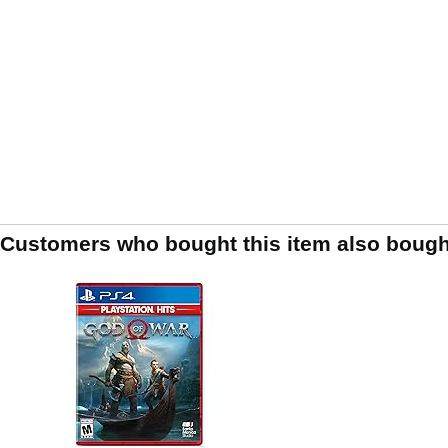
Customers who bought this item also bough