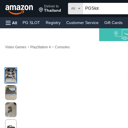
Deliver to
All
Thailand
PG SLOT
Registry
Customer Service
Gift Cards
All
›
›
Video Games
PlayStation 4
Consoles