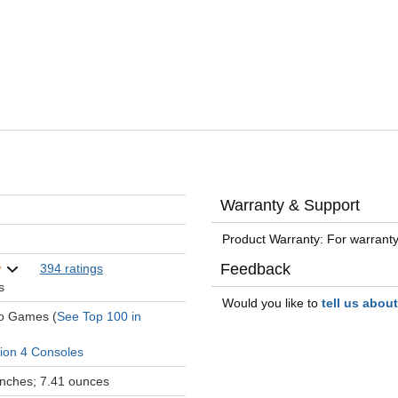
Warranty & Support
Product Warranty: For warranty
Feedback
394 ratings
s
Would you like to
tell us abou
eo Games (
See Top 100 in
tion 4 Consoles
 inches; 7.41 ounces