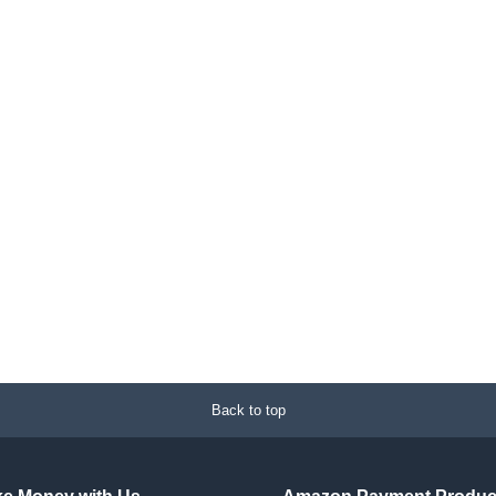
Back to top