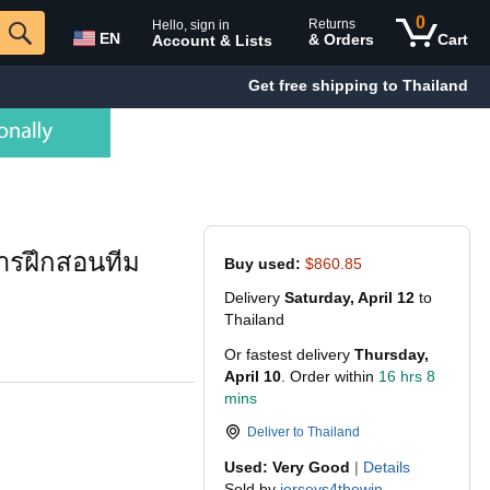
0
Returns
Hello, sign in
EN
& Orders
Cart
Account & Lists
Get free shipping to Thailand
ารฝึกสอนทีม
Buy used:
$860.85
Delivery
Saturday, April 12
to
Thailand
Or fastest delivery
Thursday,
April 10
. Order within
16 hrs 8
mins
Deliver to
Thailand
Used: Very Good
|
Details
Sold by
jerseys4thewin