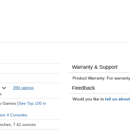
Warranty & Support
Product Warranty: For warranty
Feedback
394 ratings
s
Would you like to
tell us abou
eo Games (
See Top 100 in
tion 4 Consoles
 inches; 7.41 ounces