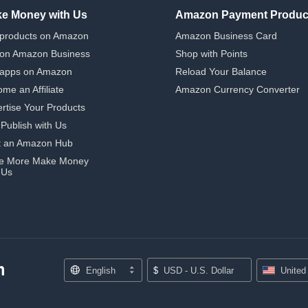
e Money with Us
Amazon Payment Produc
 products on Amazon
Amazon Business Card
 on Amazon Business
Shop with Points
 apps on Amazon
Reload Your Balance
me an Affiliate
Amazon Currency Converter
rtise Your Products
-Publish with Us
t an Amazon Hub
e More Make Money
 Us
English
$
USD - U.S. Dollar
United