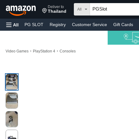
Deliver to
All
Thailand
PG SLOT
Registry
Customer Service
Gift Cards
All
›
›
Video Games
PlayStation 4
Consoles