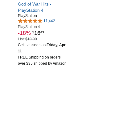
God of War Hits -
PlayStation 4
PlayStation
11,442
PlayStation 4
-18%
16
$
43
List:
$19.99
Get it as soon as
Friday, Apr
11
FREE Shipping on orders
over $35 shipped by Amazon